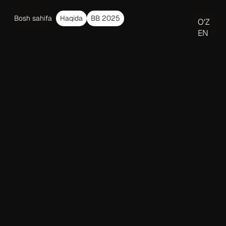
Bosh sahifa
Haqida
BB 2025
O‘Z
EN
O‘Z