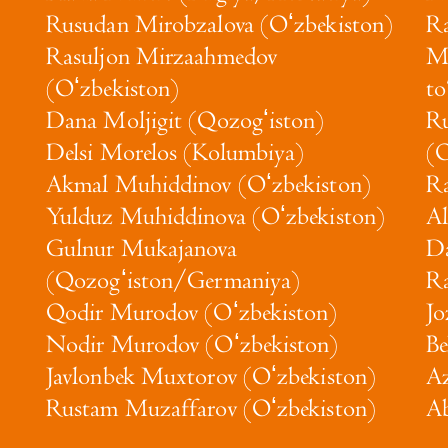
Rusudan Mirobzalova (Oʻzbekiston)
Ra
Rasuljon Mirzaahmedov
Ma
(Oʻzbekiston)
to
Dana Moljigit (Qozogʻiston)
Ru
Delsi Morelos (Kolumbiya)
(O
Akmal Muhiddinov (Oʻzbekiston)
Ra
Yulduz Muhiddinova (Oʻzbekiston)
Al
Gulnur Mukajanova
Da
(Qozogʻiston/Germaniya)
Ra
Qodir Murodov (Oʻzbekiston)
Jo
Nodir Murodov (Oʻzbekiston)
Be
Javlonbek Muxtorov (Oʻzbekiston)
Az
Rustam Muzaffarov (Oʻzbekiston)
Ab