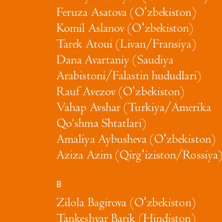
Feruza Asatova (Oʻzbekiston)
Komil Aslanov (Oʻzbekiston)
Tarek Atoui (Livan/Fransiya)
Dana Avartaniy (Saudiya
Arabistoni/Falastin hududlari)
Rauf Avezov (Oʻzbekiston)
Vahap Avshar (Turkiya/Amerika
Qo‘shma Shtatlari)
Amaliya Aybusheva (Oʻzbekiston)
Aziza Azim (Qirgʻiziston/Rossiya
B
Zilola Bagirova (Oʻzbekiston)
Tankeshvar Barik (Hindiston)