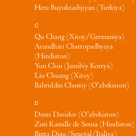
Hera Buyuktashjiyan (Turkiya)
C
Qu Chang (Xitoy/Germaniya)
Arundhati Chattopadhyaya
(Hindiston)
Yun Choi (Janubiy Koreya)
Liu Chuang (Xitoy)
Bahriddin Chustiy (Oʻzbekiston)
D
Denis Davidov (Oʻzbekiston)
Zuri Kamille de Sousa (Hindiston)
Binta Diau (Senegal/Italiya)