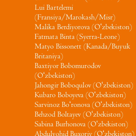
Lui Bartelemi
(Fransiya/Marokash/Misr)
Malika Berdiyorova (Oʻzbekiston)
Fatmata Binta (Syerra-Leone)
Matyo Bissonett (Kanada/Buyuk
Britaniya)
Baxtiyor Bobomurodov
(Oʻzbekiston)
Jahongir Boboqulov (Oʻzbekiston)
Kubaro Boboyeva (Oʻzbekiston)
Sarvinoz Boʻronova (Oʻzbekiston)
Behzod Boltayev (Oʻzbekiston)
Sabina Burhonova (Oʻzbekiston)
Abdulvohid Buxoriy (Oʻzbekiston)