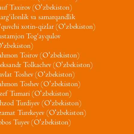
uf Taxirov (Oʻzbekiston)
rg‘ilonlik va samarqandlik
‘quvchi xotin-qizlar (Oʻzbekiston)
stamjon Tog‘ayqulov
ʻzbekiston)
hmon Toirov (Oʻzbekiston)
eksandr Tolkachev (Oʻzbekiston)
vlat Toshev (Oʻzbekiston)
hmon Toshev (Oʻzbekiston)
zef Tumari (Oʻzbekiston)
hzod Turdiyev (Oʻzbekiston)
amat Turekeyev (Oʻzbekiston)
bos Tuyev (Oʻzbekiston)