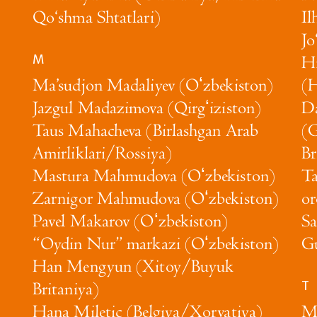
Qo‘shma Shtatlari)
Il
Jo
M
Hi
Ma’sudjon Madaliyev (Oʻzbekiston)
(H
Jazgul Madazimova (Qirgʻiziston)
Da
Taus Mahacheva (Birlashgan Arab
(
Amirliklari/Rossiya)
Br
Mastura Mahmudova (Oʻzbekiston)
Ta
Zarnigor Mahmudova (Oʻzbekiston)
or
Pavel Makarov (Oʻzbekiston)
Sa
“Oydin Nur” markazi (Oʻzbekiston)
Gu
Han Mengyun (Xitoy/Buyuk
T
Britaniya)
Hana Miletic (Belgiya/Xorvatiya)
Ma