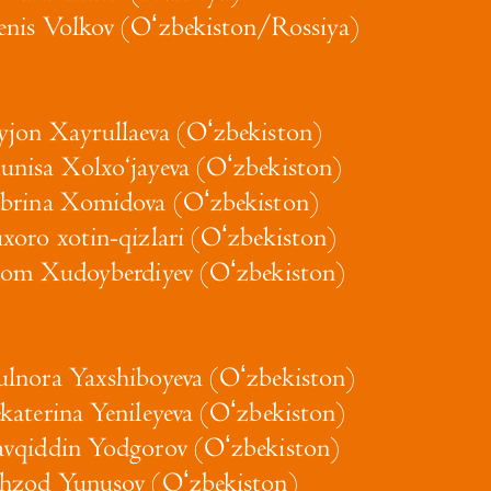
nis Volkov (Oʻzbekiston/Rossiya)
jon Xayrullaeva (Oʻzbekiston)
nisa Xolxo‘jayeva (Oʻzbekiston)
brina Xomidova (Oʻzbekiston)
xoro xotin-qizlari (Oʻzbekiston)
lom Xudoyberdiyev (Oʻzbekiston)
lnora Yaxshiboyeva (Oʻzbekiston)
katerina Yenileyeva (Oʻzbekiston)
vqiddin Yodgorov (Oʻzbekiston)
hzod Yunusov (Oʻzbekiston)