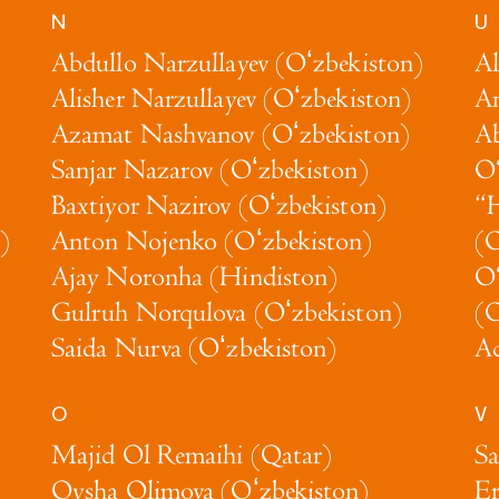
N
U
Abdullo Narzullayev (Oʻzbekiston)
Al
Alisher Narzullayev (Oʻzbekiston)
An
Azamat Nashvanov (Oʻzbekiston)
Ab
Sanjar Nazarov (Oʻzbekiston)
O‘
Baxtiyor Nazirov (Oʻzbekiston)
“
)
Anton Nojenko (Oʻzbekiston)
(O
Ajay Noronha (Hindiston)
O‘
Gulruh Norqulova (Oʻzbekiston)
(O
Saida Nurva (Oʻzbekiston)
Ad
O
V
Majid Ol Remaihi (Qatar)
Sa
Oysha Olimova (Oʻzbekiston)
Er