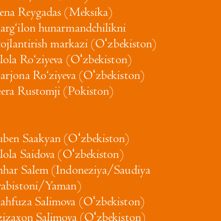
ena Reygadas (Meksika)
rg‘ilon hunarmandchilikni
vojlantirish markazi (Oʻzbekiston)
lola Ro‘ziyeva (Oʻzbekiston)
rjona Ro‘ziyeva (Oʻzbekiston)
era Rustomji (Pokiston)
ben Saakyan (Oʻzbekiston)
lola Saidova (Oʻzbekiston)
har Salem (Indoneziya/Saudiya
abistoni/Yaman)
hfuza Salimova (Oʻzbekiston)
izaxon Salimova (Oʻzbekiston)