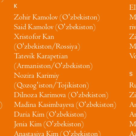
K
El
Zohir Kamolov (Oʻzbekiston)
Ma
Said Kamolov (Oʻzbekiston)
ri
Xristofor Kan
Zi
(Oʻzbekiston/Rossiya)
Ma
Tatevik Karapetian
Ve
(Armaniston/Oʻzbekiston)
S
Nozira Karimiy
(Qozogʻiston/Tojikiston)
Ru
)
Dilnoza Karimova (Oʻzbekiston)
Zi
)
Madina Kasimbayeva (Oʻzbekiston)
An
Daria Kim (Oʻzbekiston)
Ar
Jenia Kim (Oʻzbekiston)
Ma
Anastasiya Kim (Oʻzbekiston)
Az