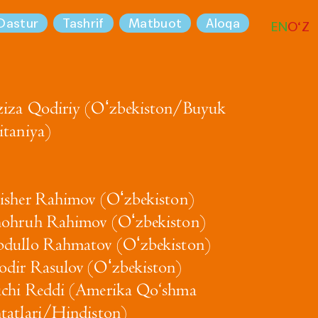
Dastur
Tashrif
Matbuot
Aloqa
EN
O‘Z
iza Qodiriy (Oʻzbekiston/Buyuk
itaniya)
isher Rahimov (Oʻzbekiston)
ohruh Rahimov (Oʻzbekiston)
dullo Rahmatov (Oʻzbekiston)
dir Rasulov (Oʻzbekiston)
chi Reddi (Amerika Qo‘shma
tatlari/Hindiston)