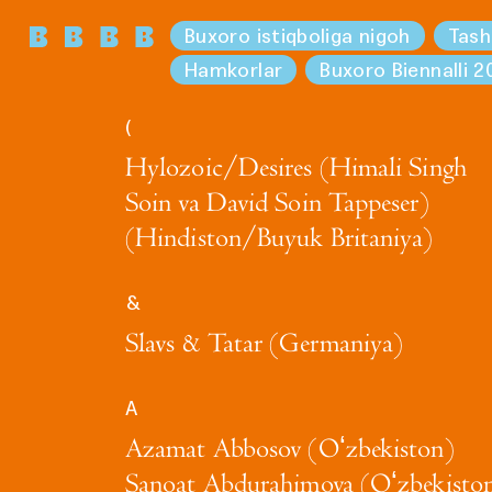
Buxoro istiqboliga nigoh
Tash
Hamkorlar
Buxoro Biennalli 2
(
Hylozoic/Desires (Himali Singh
Soin va David Soin Tappeser)
(Hindiston/Buyuk Britaniya)
&
Slavs & Tatar (Germaniya)
A
Azamat Abbosov (Oʻzbekiston)
Sanoat Abdurahimova (Oʻzbekisto