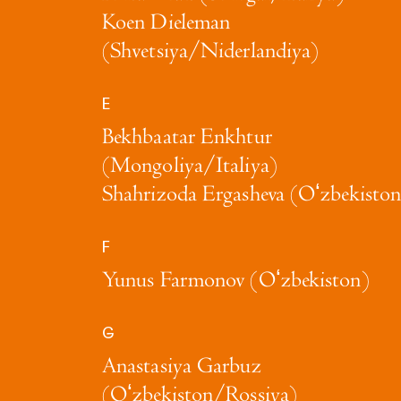
Koen Dieleman
(Shvetsiya/Niderlandiya)
E
Bekhbaatar Enkhtur
(Mongoliya/Italiya)
Shahrizoda Ergasheva (Oʻzbekiston
F
Yunus Farmonov (Oʻzbekiston)
G
Anastasiya Garbuz
(Oʻzbekiston/Rossiya)