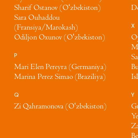
Sharif Ostanov (Oʻzbekiston)
De
Sara Ouhaddou
X
(Fransiya/Marokash)
Odiljon Oxunov (Oʻzbekiston)
Oy
Mu
P
Sa
Mari Elen Pereyra (Germaniya)
Bu
Marina Perez Simao (Braziliya)
Is
Q
Y
Zi Qahramonova (Oʻzbekiston)
Gu
Ye
Za
Be