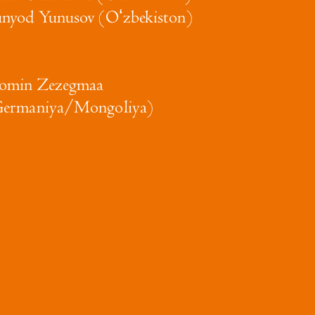
nyod Yunusov (Oʻzbekiston)
omin Zezegmaa
Germaniya/Mongoliya)