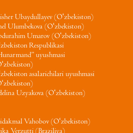
isher Ubaydullayev (Oʻzbekiston)
el Ulumbekova (Oʻzbekiston)
durahim Umarov (Oʻzbekiston)
zbekiston Respublikasi
Hunarmand” uyushmasi
ʻzbekiston)
zbekiston asalarichilari uyushmasi
ʻzbekiston)
elina Uzyakova (Oʻzbekiston)
idakmal Vahobov (Oʻzbekiston)
ika Verzutti (Braziliya)