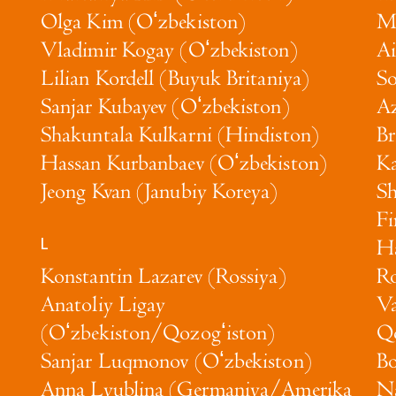
Olga Kim (Oʻzbekiston)
Me
Vladimir Kogay (Oʻzbekiston)
Ai
Lilian Kordell (Buyuk Britaniya)
So
Sanjar Kubayev (Oʻzbekiston)
Az
Shakuntala Kulkarni (Hindiston)
Br
Hassan Kurbanbaev (Oʻzbekiston)
Ka
Jeong Kvan (Janubiy Koreya)
Sh
Fi
L
Ha
)
Konstantin Lazarev (Rossiya)
Ro
Anatoliy Ligay
Va
(Oʻzbekiston/Qozogʻiston)
Qo
Sanjar Luqmonov (Oʻzbekiston)
Bo
Anna Lyublina (Germaniya/Amerika
Na