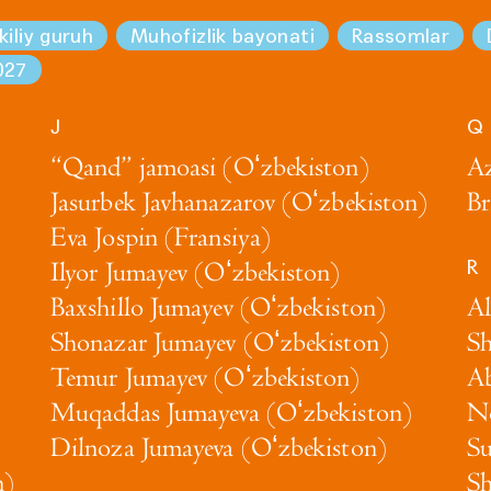
kiliy guruh
Muhofizlik bayonati
Rassomlar
027
J
Q
“Qand” jamoasi (Oʻzbekiston)
Az
Jasurbek Javhanazarov (Oʻzbekiston)
Br
Eva Jospin (Fransiya)
R
Ilyor Jumayev (Oʻzbekiston)
Baxshillo Jumayev (Oʻzbekiston)
Al
Shonazar Jumayev (Oʻzbekiston)
Sh
Temur Jumayev (Oʻzbekiston)
Ab
Muqaddas Jumayeva (Oʻzbekiston)
No
Dilnoza Jumayeva (Oʻzbekiston)
Su
n)
Sh