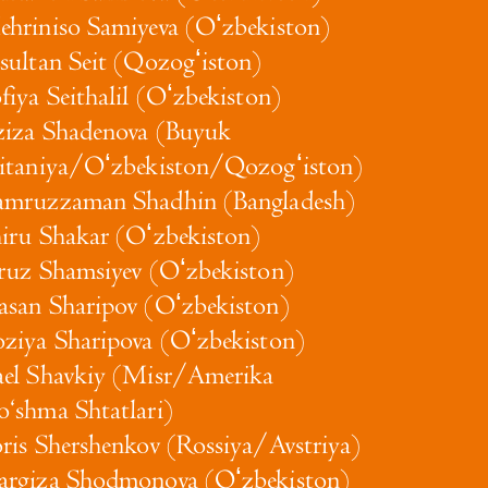
hriniso Samiyeva (Oʻzbekiston)
sultan Seit (Qozogʻiston)
fiya Seithalil (Oʻzbekiston)
iza Shadenova (Buyuk
itaniya/Oʻzbekiston/Qozogʻiston)
mruzzaman Shadhin (Bangladesh)
iru Shakar (Oʻzbekiston)
ruz Shamsiyev (Oʻzbekiston)
san Sharipov (Oʻzbekiston)
ziya Sharipova (Oʻzbekiston)
el Shavkiy (Misr/Amerika
‘shma Shtatlari)
ris Shershenkov (Rossiya/Avstriya)
rgiza Shodmonova (Oʻzbekiston)