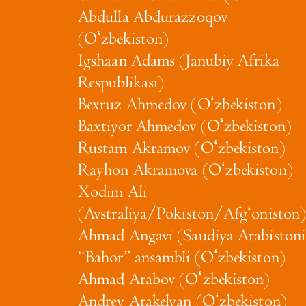
Abdulla Abdurazzoqov
(Oʻzbekiston)
Igshaan Adams (Janubiy Afrika
Respublikasi)
Bexruz Ahmedov (Oʻzbekiston)
Baxtiyor Ahmedov (Oʻzbekiston)
Rustam Akramov (Oʻzbekiston)
Rayhon Akramova (Oʻzbekiston)
Xodim Ali
(Avstraliya/Pokiston/Afgʻoniston
Ahmad Angavi (Saudiya Arabistoni
“Bahor” ansambli (Oʻzbekiston)
Ahmad Arabov (Oʻzbekiston)
Andrey Arakelyan (Oʻzbekiston)