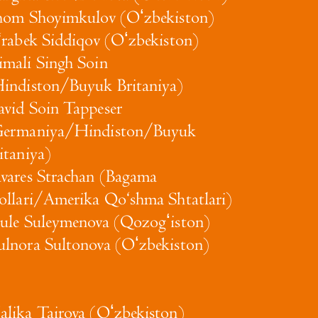
hom Shoyimkulov (Oʻzbekiston)
‘rabek Siddiqov (Oʻzbekiston)
mali Singh Soin
indiston/Buyuk Britaniya)
vid Soin Tappeser
Germaniya/Hindiston/Buyuk
itaniya)
vares Strachan (Bagama
ollari/Amerika Qo‘shma Shtatlari)
ule Suleymenova (Qozogʻiston)
lnora Sultonova (Oʻzbekiston)
lika Tairova (Oʻzbekiston)