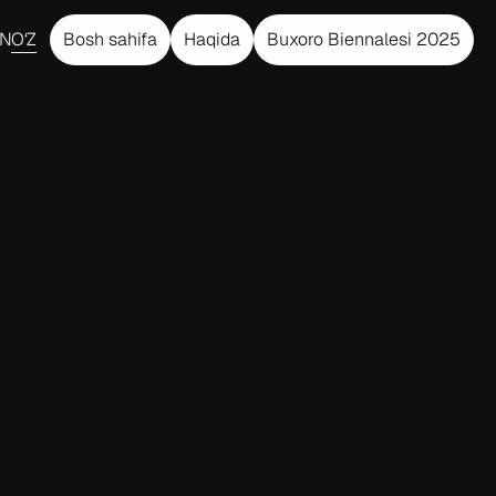
EN
O‘Z
Bosh sahifa
Haqida
Buxoro Biennalesi 2025