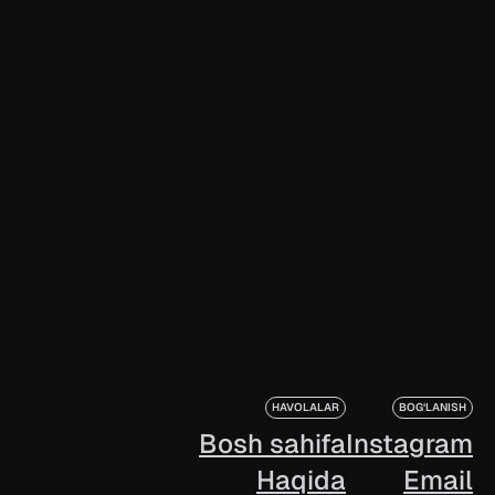
HAVOLALAR
BOG‘LANISH
Bosh sahifa
Instagram
Haqida
Email