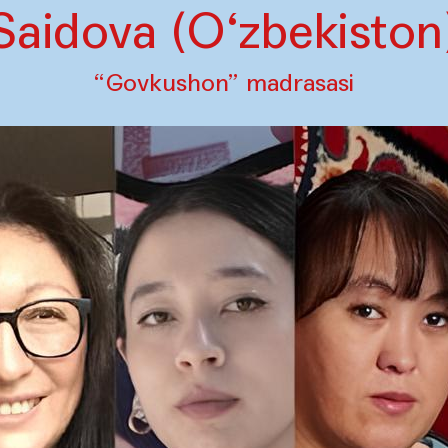
Saidova (O‘zbekiston
“Govkushon” madrasasi