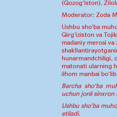
(Qozog‘iston), Zilo
Moderator: Zoda M
Ushbu sho‘ba muhok
Qirg‘iziston va Toji
madaniy merosi va z
shakllantirayotgani
hunarmandchiligi, qi
matonati ularning h
ilhom manbai bo‘lib
Barcha sho‘ba muho
uchun jonli sinxron 
Ushbu sho‘ba muh
etiladi.