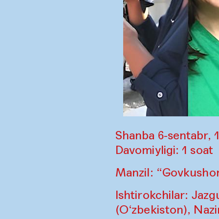
Shanba 6-sentabr, 1
Davomiyligi: 1 soat
Manzil: “Govkusho
Ishtirokchilar: Ja
(O‘zbekiston), Nazi