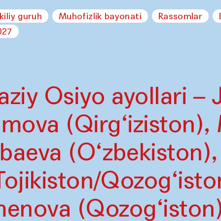
kiliy guruh
Muhofizlik bayonati
Rassomlar
027
ziy Osiyo ayollari – 
mova (Qirg‘iziston),
aeva (O‘zbekiston),
Tojikiston/Qozog‘isto
enova (Qozog‘iston),