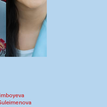
osimboyeva
 Suleimenova