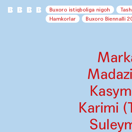
Buxoro istiqboliga nigoh
Tash
Hamkorlar
Buxoro Biennalli 2
Marka
Madazi
Kasymb
Karimi (
Suleym