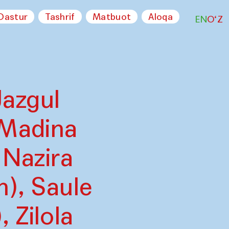
Dastur
Tashrif
Matbuot
Aloqa
EN
O‘Z
Jazgul
 Madina
 Nazira
n), Saule
 Zilola