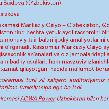
la Saidova (O‘zbekiston)
irakova
amasi Markaziy Osiyo – O‘zbekiston, Qo
kistonning beshta yetuk ayol rassomini birl
amonaviy tajribalari ijodiy amaliyotlarini
ni o‘rganadi. Rassomlar Markaziy Osiyo ay
ssaxonlik an’analari va o‘z jamoalaridagi 
am badiiy usullari, ham mavzuviy izlanishl
 xizmat qilayotgani haqida ma’lumot berad
kamasi turli xil xalqaro auditoriyamiz u
tarjima funksiyasiga ega bo‘ladi.
okamasi
ACWA Power
Uzbekistan bilan ha