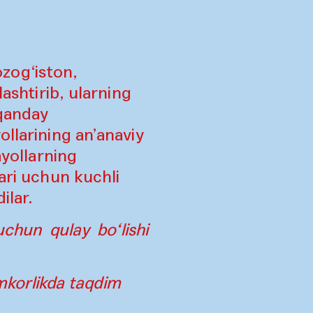
zog‘iston,
ashtirib, ularning
 qanday
ollarining an’anaviy
ayollarning
ari uchun kuchli
ilar.
chun qulay bo‘lishi
mkorlikda taqdim