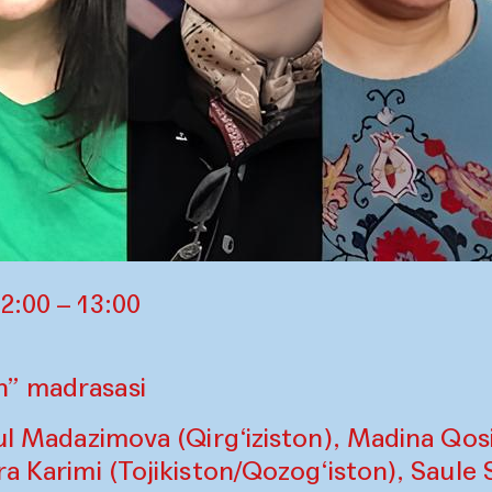
2:00 – 13:00
n” madrasasi
zgul Madazimova (Qirg‘iziston), Madina Q
ra Karimi (Tojikiston/Qozog‘iston), Saule