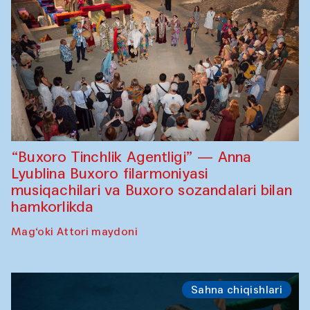
“Buxoro Tinchlik Agentligi” — Anna
Lyublina Buxoro filarmoniyasi
musiqachilari va Buxoro sozandalari bilan
hamkorlikda
Mag‘oki Attori maydoni
Sahna chiqishlari