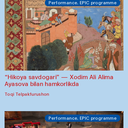
Performance. EPIC programme
“Hikoya savdogari” — Xodim Ali Alima
Ayasova bilan hamkorlikda
Toqi Telpakfurushon
Performance. EPIC programme