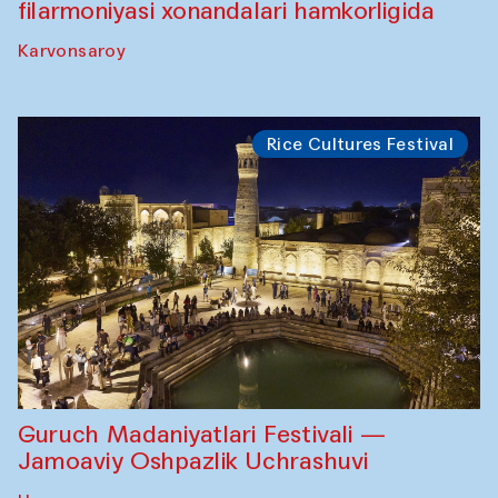
filarmoniyasi xonandalari hamkorligida
Karvonsaroy
Rice Cultures Festival
Guruch Madaniyatlari Festivali —
Jamoaviy Oshpazlik Uchrashuvi