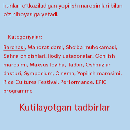
kunlari o‘tkaziladigan yopilish marosimlari bilan
o‘z nihoyasiga yetadi.
Kategoriyalar:
,
,
,
Barchasi
Mahorat darsi
Sho‘ba muhokamasi
,
,
Sahna chiqishlari
Ijodiy ustaxonalar
Ochilish
,
,
,
marosimi
Maxsus loyiha
Tadbir
Oshpazlar
,
,
,
,
dasturi
Symposium
Cinema
Yopilish marosimi
,
Rice Cultures Festival
Performance. EPIC
programme
Kutilayotgan tadbirlar