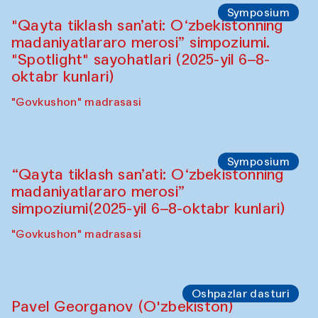
Symposium
"Qayta tiklash san’ati: O‘zbekistonning
madaniyatlararo merosi” simpoziumi.
"Spotlight" sayohatlari (2025-yil 6–8-
oktabr kunlari)
"Govkushon" madrasasi
Symposium
“Qayta tiklash san’ati: O‘zbekistonning
madaniyatlararo merosi”
simpoziumi(2025-yil 6–8-oktabr kunlari)
"Govkushon" madrasasi
Oshpazlar dasturi
Pavel Georganov (O'zbekiston)