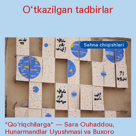
O‘tkazilgan tadbirlar
Sahna chiqishlari
"Qo‘riqchilarga" — Sara Ouhaddou,
Hunarmandlar Uyushmasi va Buxoro