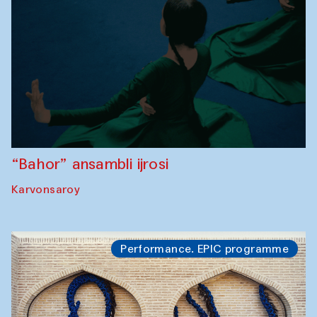
“Bahor” ansambli ijrosi
Karvonsaroy
Performance. EPIC programme