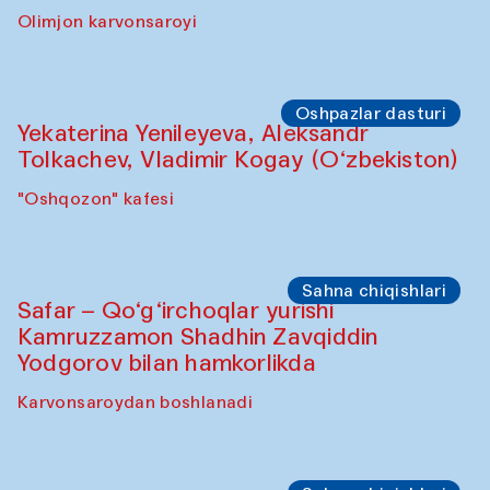
Olimjon karvonsaroyi
Oshpazlar dasturi
Yekaterina Yenileyeva, Aleksandr
Tolkachev, Vladimir Kogay (O‘zbekiston)
"Oshqozon" kafesi
Sahna chiqishlari
Safar – Qo‘g‘irchoqlar yurishi
Kamruzzamon Shadhin Zavqiddin
Yodgorov bilan hamkorlikda
Karvonsaroydan boshlanadi