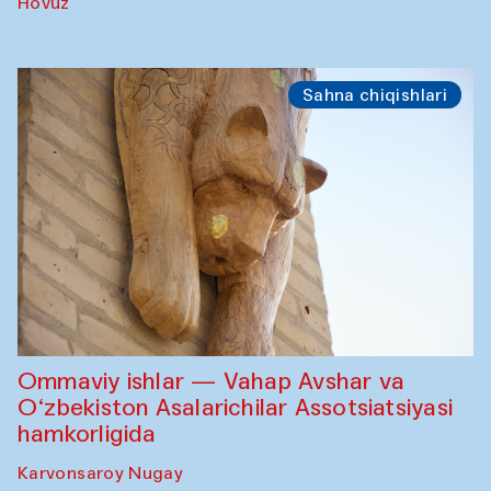
Hovuz
Sahna chiqishlari
Ommaviy ishlar — Vahap Avshar va
O‘zbekiston Asalarichilar Assotsiatsiyasi
hamkorligida
Karvonsaroy Nugay