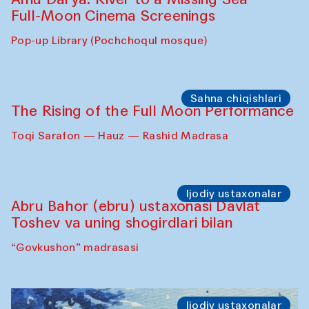
Full-Moon Cinema Screenings
Pop-up Library (Pochchoqul mosque)
Sahna chiqishlari
The Rising of the Full Moon Performance
Toqi Sarafon — Hauz — Rashid Madrasa
Ijodiy ustaxonalar
Abru Bahor (ebru) ustaxonasi Davlat
Toshev va uning shogirdlari bilan
“Govkushon” madrasasi
Ijodiy ustaxonalar