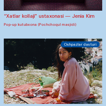
“Xatlar kollaji” ustaxonasi — Jenia Kim
Pop-up kutubxona (Pochchoqul masjidi)
Oshpazlar dasturi