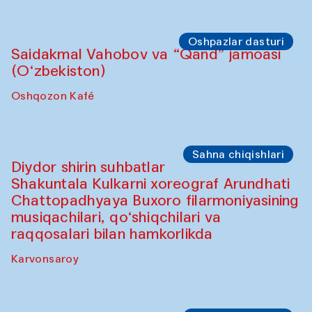
Oshpazlar dasturi
Saidakmal Vahobov va “Qand” jamoasi
(O‘zbekiston)
Oshqozon Kafé
Sahna chiqishlari
Diydor shirin suhbatlar
Shakuntala Kulkarni xoreograf Arundhati
Chattopadhyaya Buxoro filarmoniyasining
musiqachilari, qo‘shiqchilari va
raqqosalari bilan hamkorlikda
Karvonsaroy