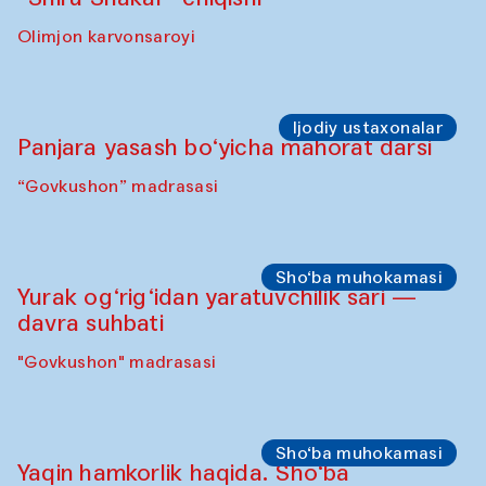
Olimjon karvonsaroyi
Ijodiy ustaxonalar
Panjara yasash bo‘yicha mahorat darsi
“Govkushon” madrasasi
Sho‘ba muhokamasi
Yurak og‘rig‘idan yaratuvchilik sari —
davra suhbati
"Govkushon" madrasasi
Sho‘ba muhokamasi
Yaqin hamkorlik haqida. Sho‘ba