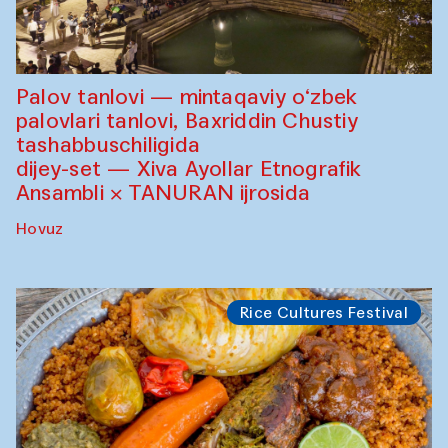
Palov tanlovi — mintaqaviy o‘zbek
palovlari tanlovi, Baxriddin Chustiy
tashabbuschiligida
dijey-set — Xiva Ayollar Etnografik
Ansambli × TANURAN ijrosida
Hovuz
Rice Cultures Festival