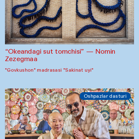
“Okeandagi sut tomchisi” — Nomin
Zezegmaa
"Govkushon" madrasasi "Sakinat uyi"
Oshpazlar dasturi