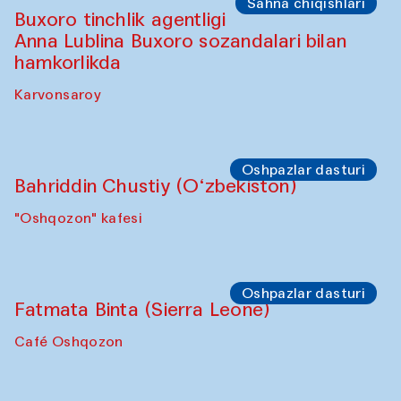
Sahna chiqishlari
Buxoro tinchlik agentligi
Anna Lublina Buxoro sozandalari bilan
hamkorlikda
Karvonsaroy
Oshpazlar dasturi
Bahriddin Chustiy (O‘zbekiston)
"Oshqozon" kafesi
Oshpazlar dasturi
Fatmata Binta (Sierra Leone)
Café Oshqozon