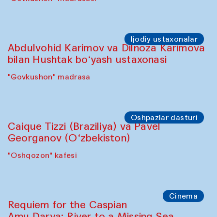
Ijodiy ustaxonalar
Abdulvohid Karimov va Dilnoza Karimova
bilan Hushtak bo‘yash ustaxonasi
"Govkushon" madrasa
Oshpazlar dasturi
Caique Tizzi (Braziliya) va Pavel
Georganov (O‘zbekiston)
"Oshqozon" kafesi
Cinema
Requiem for the Caspian
Amu Darya: River to a Missing Sea