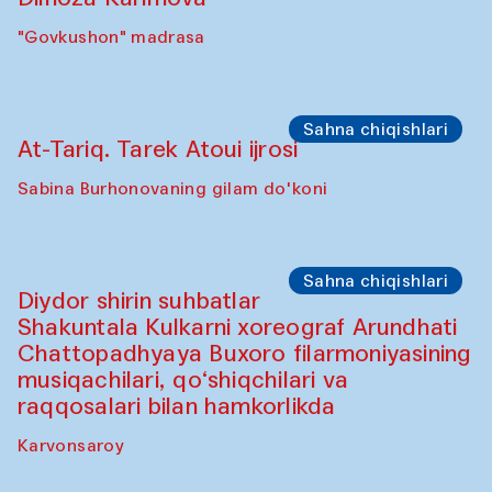
"Govkushon" madrasa
Sahna chiqishlari
At-Tariq. Tarek Atoui ijrosi
Sabina Burhonovaning gilam do'koni
Sahna chiqishlari
Diydor shirin suhbatlar
Shakuntala Kulkarni xoreograf Arundhati
Chattopadhyaya Buxoro filarmoniyasining
musiqachilari, qo‘shiqchilari va
raqqosalari bilan hamkorlikda
Karvonsaroy