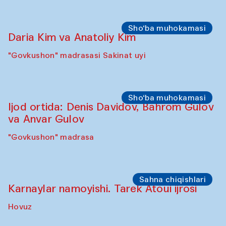
Sho‘ba muhokamasi
Daria Kim va Anatoliy Kim
"Govkushon" madrasasi Sakinat uyi
Sho‘ba muhokamasi
Ijod ortida: Denis Davidov, Bahrom Gulov
va Anvar Gulov
"Govkushon" madrasa
Sahna chiqishlari
Karnaylar namoyishi. Tarek Atoui ijrosi
Hovuz