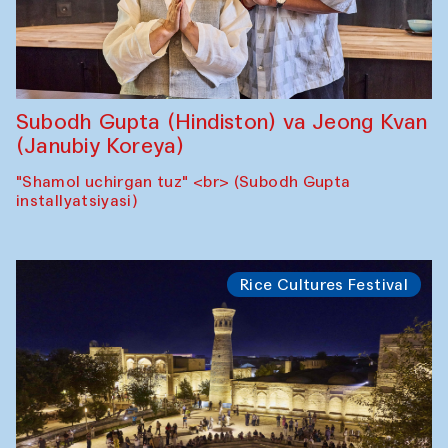
Subodh Gupta (Hindiston) va Jeong Kvan
(Janubiy Koreya)
"Shamol uchirgan tuz" <br> (Subodh Gupta
installyatsiyasi)
Rice Cultures Festival