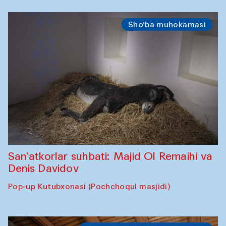
Sho‘ba muhokamasi
San’atkorlar suhbati: Majid Ol Remaihi va
Denis Davidov
Pop-up Kutubxonasi (Pochchoqul masjidi)