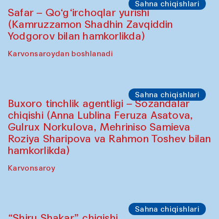
Sahna chiqishlari
Safar – Qo‘g‘irchoqlar yurishi
(Kamruzzamon Shadhin Zavqiddin
Yodgorov bilan hamkorlikda)
Karvonsaroydan boshlanadi
Sahna chiqishlari
Buxoro tinchlik agentligi – Sozandalar
chiqishi (Anna Lublina Feruza Asatova,
Gulrux Norkulova, Mehriniso Samieva
Roziya Sharipova va Rahmon Toshev bilan
hamkorlikda)
Karvonsaroy
Sahna chiqishlari
“Shiru Shakar” chiqishi