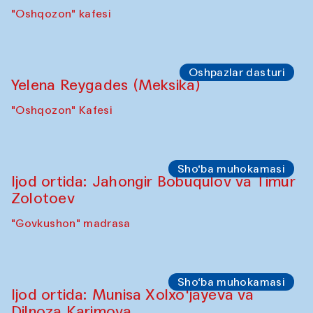
"Oshqozon" kafesi
Oshpazlar dasturi
Yelena Reygades (Meksika)
"Oshqozon" Kafesi
Sho‘ba muhokamasi
Ijod ortida: Jahongir Bobuqulov va Timur
Zolotoev
"Govkushon" madrasa
Sho‘ba muhokamasi
Ijod ortida: Munisa Xolxo'jayeva va
Dilnoza Karimova