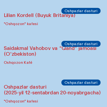
Oshpazlar dasturi
Lilian Kordell (Buyuk Britaniya)
"Oshqozon" kafesi
Oshpazlar dasturi
Saidakmal Vahobov va “Qand” jamoasi
(O‘zbekiston)
Oshqozon Kafé
Oshpazlar dasturi
Oshpazlar dasturi
(2025-yil 12-sentabrdan 20-noyabrgacha)
"Oshqozon" kafesi