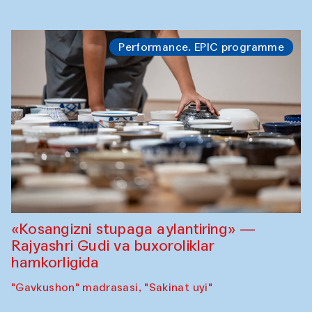
Performance. EPIC programme
«Kosangizni stupaga aylantiring» —
Rajyashri Gudi va buxoroliklar
hamkorligida
"Gavkushon" madrasasi, "Sakinat uyi"