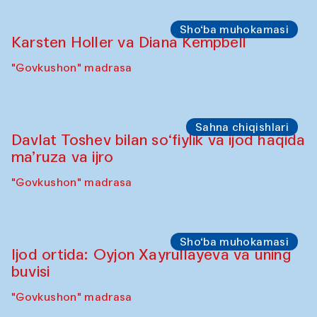
Sho‘ba muhokamasi
Karsten Holler va Diana Kempbell
"Govkushon" madrasa
Sahna chiqishlari
Davlat Toshev bilan so‘fiylik va ijod haqida
ma’ruza va ijro
"Govkushon" madrasa
Sho‘ba muhokamasi
Ijod ortida: Oyjon Xayrullayeva va uning
buvisi
"Govkushon" madrasa