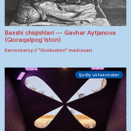
Baxshi chiqishlari — Gavhar Aytjanova
(Qoraqalpog‘iston)
Karvonsaroy // "Govkushon" madrasasi
Ijodiy ustaxonalar