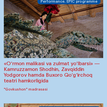
Performance. EPIC programme
«O‘rmon malikasi va zulmat yo‘lbarsi» —
Kamruzzamon Shodhin, Zavqiddin
Yodgorov hamda Buxoro Qo‘g‘irchoq
teatri hamkorligida
"Govkushon" madrasasi