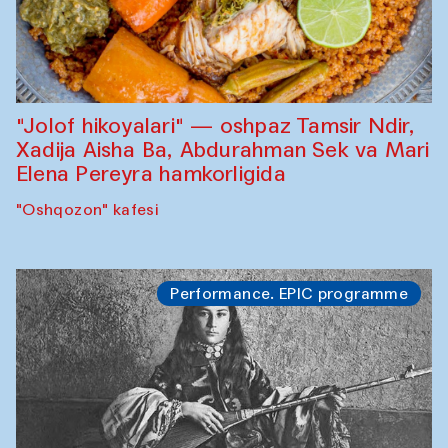
"Jolof hikoyalari" — oshpaz Tamsir Ndir,
Xadija Aisha Ba, Abdurahman Sek va Mari
Elena Pereyra hamkorligida
"Oshqozon" kafesi
Performance. EPIC programme