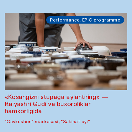
Performance. EPIC programme
«Kosangizni stupaga aylantiring» —
Rajyashri Gudi va buxoroliklar
hamkorligida
"Gavkushon" madrasasi, "Sakinat uyi"