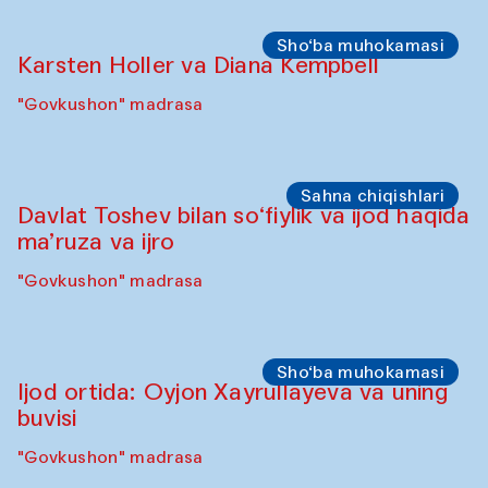
Sahna chiqishlari
Diydor shirin suhbatlar
Shakuntala Kulkarni xoreograf Arundhati
Chattopadhyaya Buxoro filarmoniyasining
musiqachilari, qo‘shiqchilari va
raqqosalari bilan hamkorlikda
Karvonsaroy
Sho‘ba muhokamasi
Karsten Holler va Diana Kempbell
"Govkushon" madrasa
Sahna chiqishlari