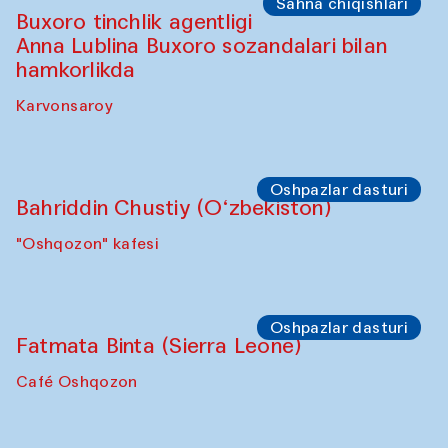
Sahna chiqishlari
Safar – Qo‘g‘irchoqlar yurishi
Kamruzzamon Shadhin Zavqiddin
Yodgorov bilan hamkorlikda
Karvonsaroydan boshlanadi
Sahna chiqishlari
Buxoro tinchlik agentligi
Anna Lublina Buxoro sozandalari bilan
hamkorlikda
Karvonsaroy
Oshpazlar dasturi