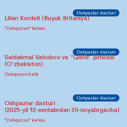
Sho‘ba muhokamasi
Ijod ortida: Denis Davidov, Bahrom Gulov
va Anvar Gulov
"Govkushon" madrasa
Sahna chiqishlari
Karnaylar namoyishi. Tarek Atoui ijrosi
Hovuz
Oshpazlar dasturi
Lilian Kordell (Buyuk Britaniya)
"Oshqozon" kafesi
Oshpazlar dasturi