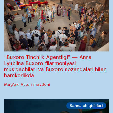
“Buxoro Tinchlik Agentligi” — Anna
Lyublina Buxoro filarmoniyasi
musiqachilari va Buxoro sozandalari bilan
hamkorlikda
Mag‘oki Attori maydoni
Sahna chiqishlari