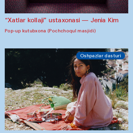
“Xatlar kollaji” ustaxonasi — Jenia Kim
Pop-up kutubxona (Pochchoqul masjidi)
Oshpazlar dasturi