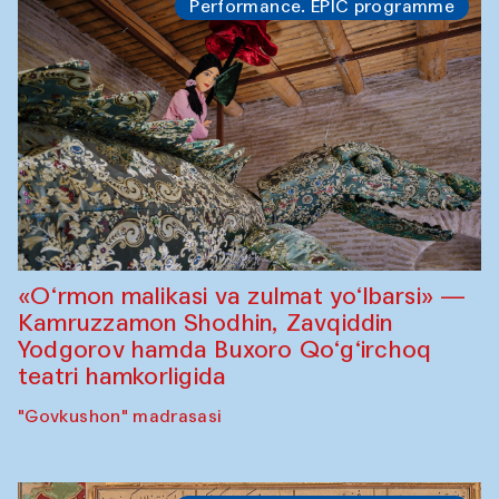
Performance. EPIC programme
«O‘rmon malikasi va zulmat yo‘lbarsi» —
Kamruzzamon Shodhin, Zavqiddin
Yodgorov hamda Buxoro Qo‘g‘irchoq
teatri hamkorligida
"Govkushon" madrasasi