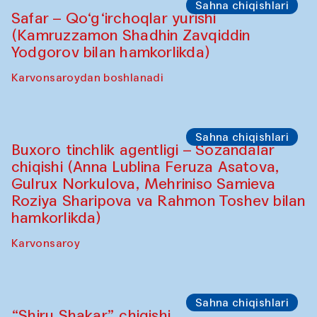
Sahna chiqishlari
Diydor shirin suhbatlar
Shakuntala Kulkarni xoreograf Arundhati
Chattopadhyaya Buxoro filarmoniyasining
musiqachilari, qo‘shiqchilari va
raqqosalari bilan hamkorlikda
Karvonsaroy
Sahna chiqishlari
Safar – Qo‘g‘irchoqlar yurishi
(Kamruzzamon Shadhin Zavqiddin
Yodgorov bilan hamkorlikda)
Karvonsaroydan boshlanadi