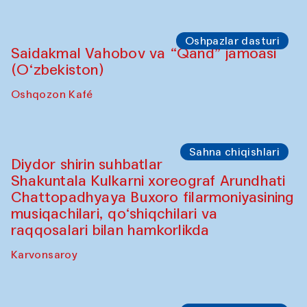
Saidakmal Vahobov va “Qand” jamoasi
(O‘zbekiston)
Oshqozon Kafé
Oshpazlar dasturi
Oshpazlar dasturi
(2025-yil 12-sentabrdan 20-noyabrgacha)
"Oshqozon" kafesi
Oshpazlar dasturi
Saidakmal Vahobov va “Qand” jamoasi
(O‘zbekiston)
Oshqozon Kafé