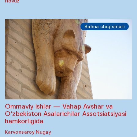
Hovuz
Sahna chiqishlari
Ommaviy ishlar — Vahap Avshar va
O‘zbekiston Asalarichilar Assotsiatsiyasi
hamkorligida
Karvonsaroy Nugay