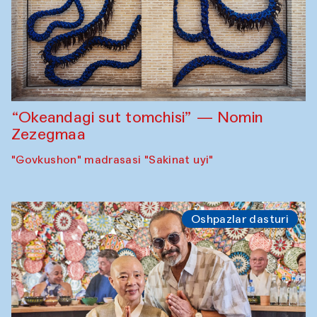
“Okeandagi sut tomchisi” — Nomin
Zezegmaa
"Govkushon" madrasasi "Sakinat uyi"
Oshpazlar dasturi