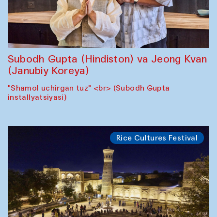
Subodh Gupta (Hindiston) va Jeong Kvan
(Janubiy Koreya)
"Shamol uchirgan tuz" <br> (Subodh Gupta
installyatsiyasi)
Rice Cultures Festival