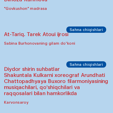
Sho‘ba muhokamasi
Ijod ortida: Jahongir Bobuqulov va Timur
Zolotoev
"Govkushon" madrasa
Sho‘ba muhokamasi
Ijod ortida: Munisa Xolxo'jayeva va
Dilnoza Karimova
"Govkushon" madrasa
Sahna chiqishlari
At-Tariq. Tarek Atoui ijrosi
Sabina Burhonovaning gilam do'koni