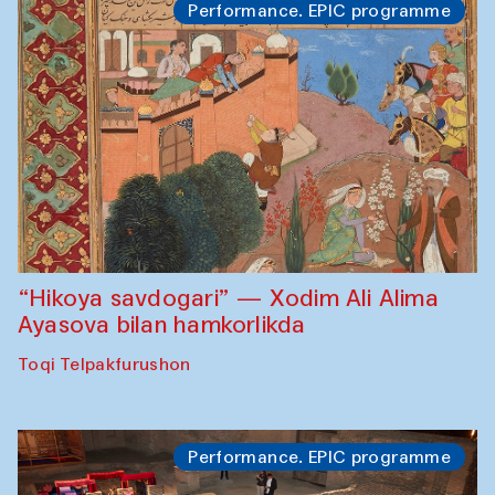
Performance. EPIC programme
“Hikoya savdogari” — Xodim Ali Alima
Ayasova bilan hamkorlikda
Toqi Telpakfurushon
Performance. EPIC programme