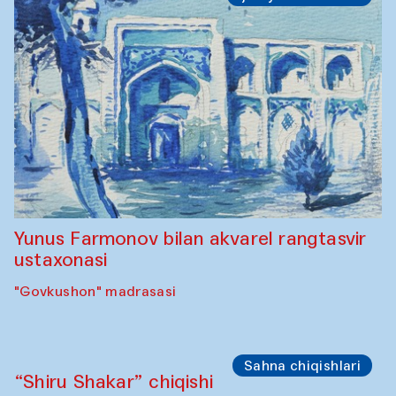
Toqi Sarafon — Hauz — Rashid Madrasa
Ijodiy ustaxonalar
Abru Bahor (ebru) ustaxonasi Davlat
Toshev va uning shogirdlari bilan
“Govkushon” madrasasi
Ijodiy ustaxonalar