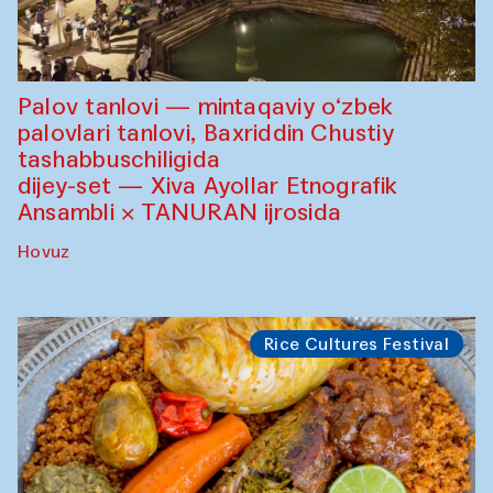
Palov tanlovi — mintaqaviy o‘zbek
palovlari tanlovi, Baxriddin Chustiy
tashabbuschiligida
dijey-set — Xiva Ayollar Etnografik
Ansambli × TANURAN ijrosida
Hovuz
Rice Cultures Festival