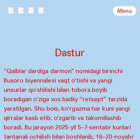
Menu
Dastur
“Qalblar dardiga darmon” nomidagi birinchi
Buxoro biyennalesi vaqt o‘tishi va yangi
unsurlar qo‘shilishi bilan tobora boyib
boradigan o‘ziga xos badiiy “retsept” tarzida
yaratilgan. Shu bois, ko‘rgazma har kuni yangi
qirralar kasb etib, o‘zgarib va takomillashib
boradi. Bu jarayon 2025-yil 5–7-sentabr kunlari
tantanali ochilish bilan boshlanib, 16–20-noyabr