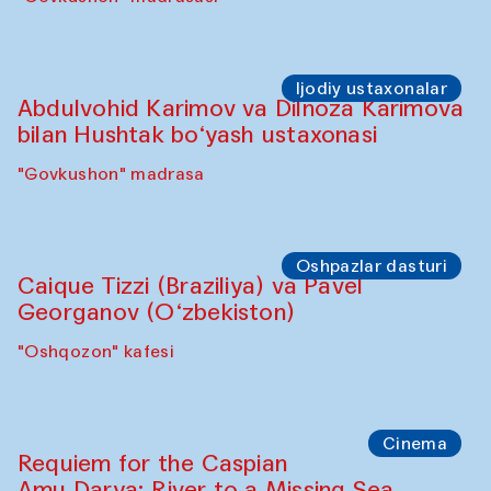
Ijodiy ustaxonalar
Abdulvohid Karimov va Dilnoza Karimova
bilan Hushtak bo‘yash ustaxonasi
"Govkushon" madrasa
Oshpazlar dasturi