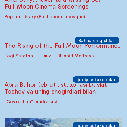
Caique Tizzi (Braziliya) va Pavel
Georganov (O‘zbekiston)
"Oshqozon" kafesi
Cinema
Requiem for the Caspian
Amu Darya: River to a Missing Sea
Full-Moon Cinema Screenings
Pop-up Library (Pochchoqul mosque)
Sahna chiqishlari
The Rising of the Full Moon Performance