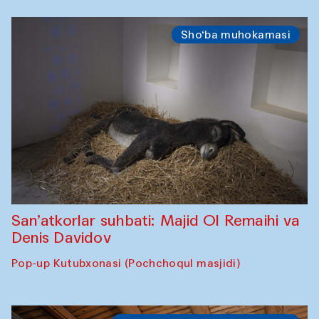
Sho‘ba muhokamasi
San’atkorlar suhbati: Majid Ol Remaihi va
Denis Davidov
Pop-up Kutubxonasi (Pochchoqul masjidi)