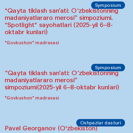
Bahriddin Chustiy (O‘zbekiston)
"Oshqozon" kafesi
Oshpazlar dasturi
Fatmata Binta (Sierra Leone)
Café Oshqozon
Symposium
"Qayta tiklash san’ati: O‘zbekistonning
madaniyatlararo merosi” simpoziumi.
"Spotlight" sayohatlari (2025-yil 6–8-
oktabr kunlari)
"Govkushon" madrasasi