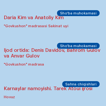
Davlat Toshev bilan so‘fiylik va ijod haqida
ma’ruza va ijro
"Govkushon" madrasa
Sho‘ba muhokamasi
Ijod ortida: Oyjon Xayrullayeva va uning
buvisi
"Govkushon" madrasa
Sho‘ba muhokamasi
Daria Kim va Anatoliy Kim
"Govkushon" madrasasi Sakinat uyi