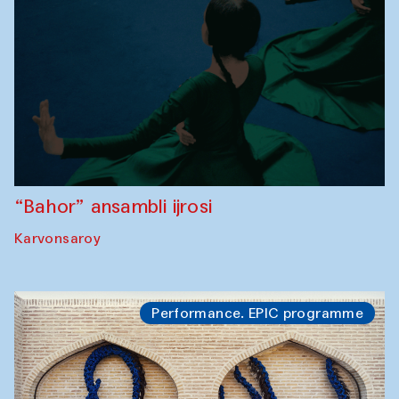
“Bahor” ansambli ijrosi
Karvonsaroy
Performance. EPIC programme