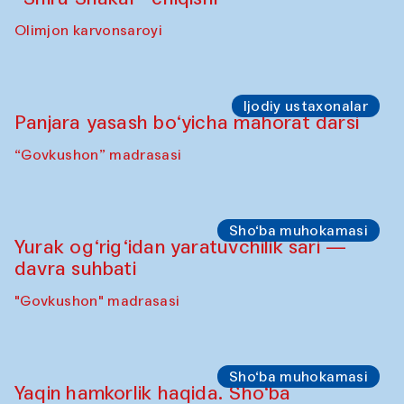
Sahna chiqishlari
Buxoro tinchlik agentligi – Sozandalar
chiqishi (Anna Lublina Feruza Asatova,
Gulrux Norkulova, Mehriniso Samieva
Roziya Sharipova va Rahmon Toshev bilan
hamkorlikda)
Karvonsaroy
Sahna chiqishlari
“Shiru Shakar” chiqishi
Olimjon karvonsaroyi
Ijodiy ustaxonalar
Panjara yasash bo‘yicha mahorat darsi
“Govkushon” madrasasi