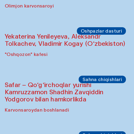
Yunus Farmonov bilan akvarel rangtasvir
ustaxonasi
"Govkushon" madrasasi
Sahna chiqishlari
“Shiru Shakar” chiqishi
Olimjon karvonsaroyi
Oshpazlar dasturi
Yekaterina Yenileyeva, Aleksandr
Tolkachev, Vladimir Kogay (O‘zbekiston)
"Oshqozon" kafesi