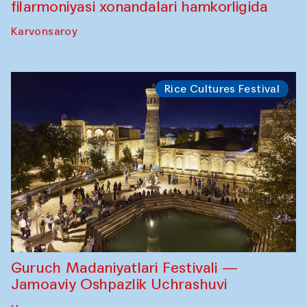
filarmoniyasi xonandalari hamkorligida
Karvonsaroy
Rice Cultures Festival
Guruch Madaniyatlari Festivali —
Jamoaviy Oshpazlik Uchrashuvi