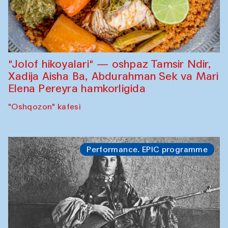
"Jolof hikoyalari" — oshpaz Tamsir Ndir,
Xadija Aisha Ba, Abdurahman Sek va Mari
Elena Pereyra hamkorligida
"Oshqozon" kafesi
Performance. EPIC programme