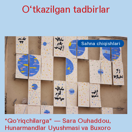
O‘tkazilgan tadbirlar
Sahna chiqishlari
"Qo‘riqchilarga" — Sara Ouhaddou,
Hunarmandlar Uyushmasi va Buxoro