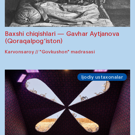
Baxshi chiqishlari — Gavhar Aytjanova
(Qoraqalpog‘iston)
Karvonsaroy // "Govkushon" madrasasi
Ijodiy ustaxonalar