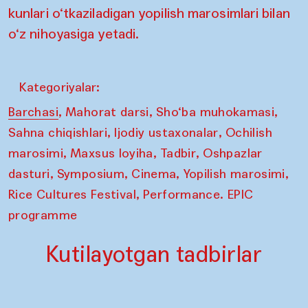
kunlari o‘tkaziladigan yopilish marosimlari bilan
o‘z nihoyasiga yetadi.
Kategoriyalar:
,
,
,
Barchasi
Mahorat darsi
Sho‘ba muhokamasi
,
,
Sahna chiqishlari
Ijodiy ustaxonalar
Ochilish
,
,
,
marosimi
Maxsus loyiha
Tadbir
Oshpazlar
,
,
,
,
dasturi
Symposium
Cinema
Yopilish marosimi
,
Rice Cultures Festival
Performance. EPIC
programme
Kutilayotgan tadbirlar