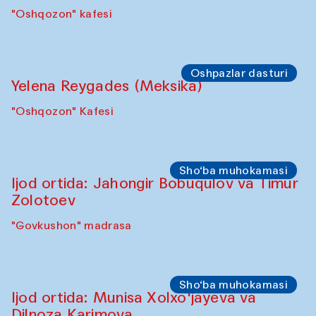
Symposium
“Qayta tiklash san’ati: O‘zbekistonning
madaniyatlararo merosi”
simpoziumi(2025-yil 6–8-oktabr kunlari)
"Govkushon" madrasasi
Oshpazlar dasturi
Pavel Georganov (O'zbekiston)
"Oshqozon" kafesi
Oshpazlar dasturi
Yelena Reygades (Meksika)
"Oshqozon" Kafesi