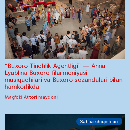
“Buxoro Tinchlik Agentligi” — Anna
Lyublina Buxoro filarmoniyasi
musiqachilari va Buxoro sozandalari bilan
hamkorlikda
Mag‘oki Attori maydoni
Sahna chiqishlari