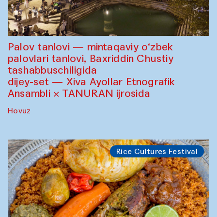
Palov tanlovi — mintaqaviy o‘zbek
palovlari tanlovi, Baxriddin Chustiy
tashabbuschiligida
dijey-set — Xiva Ayollar Etnografik
Ansambli × TANURAN ijrosida
Hovuz
Rice Cultures Festival