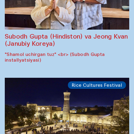
Subodh Gupta (Hindiston) va Jeong Kvan
(Janubiy Koreya)
"Shamol uchirgan tuz" <br> (Subodh Gupta
installyatsiyasi)
Rice Cultures Festival