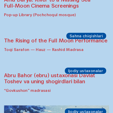
Full-Moon Cinema Screenings
Pop-up Library (Pochchoqul mosque)
Sahna chiqishlari
The Rising of the Full Moon Performance
Toqi Sarafon — Hauz — Rashid Madrasa
Ijodiy ustaxonalar
Abru Bahor (ebru) ustaxonasi Davlat
Toshev va uning shogirdlari bilan
“Govkushon” madrasasi
Ijodiy ustaxonalar