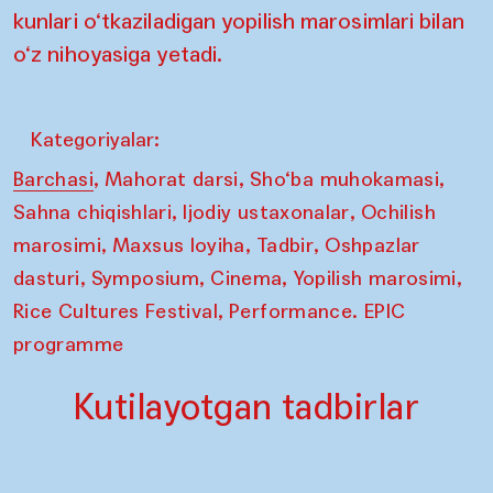
kunlari o‘tkaziladigan yopilish marosimlari bilan
o‘z nihoyasiga yetadi.
Kategoriyalar:
,
,
,
Barchasi
Mahorat darsi
Sho‘ba muhokamasi
,
,
Sahna chiqishlari
Ijodiy ustaxonalar
Ochilish
,
,
,
marosimi
Maxsus loyiha
Tadbir
Oshpazlar
,
,
,
,
dasturi
Symposium
Cinema
Yopilish marosimi
,
Rice Cultures Festival
Performance. EPIC
programme
Kutilayotgan tadbirlar