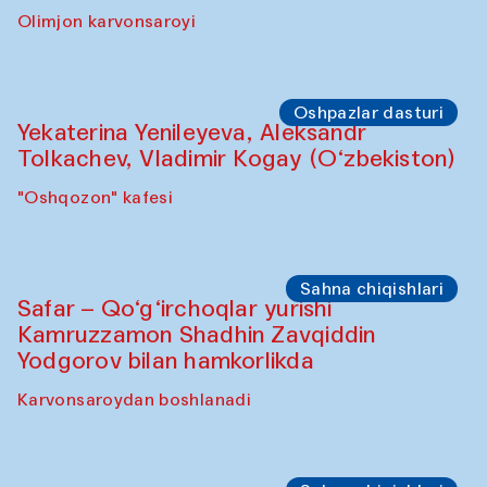
Olimjon karvonsaroyi
Oshpazlar dasturi
Yekaterina Yenileyeva, Aleksandr
Tolkachev, Vladimir Kogay (O‘zbekiston)
"Oshqozon" kafesi
Sahna chiqishlari
Safar – Qo‘g‘irchoqlar yurishi
Kamruzzamon Shadhin Zavqiddin
Yodgorov bilan hamkorlikda
Karvonsaroydan boshlanadi