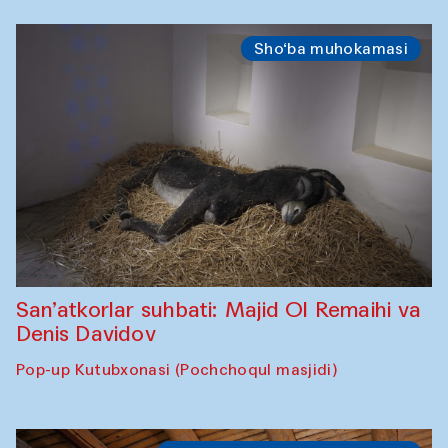
Sho‘ba muhokamasi
San’atkorlar suhbati: Majid Ol Remaihi va
Denis Davidov
Pop-up Kutubxonasi (Pochchoqul masjidi)