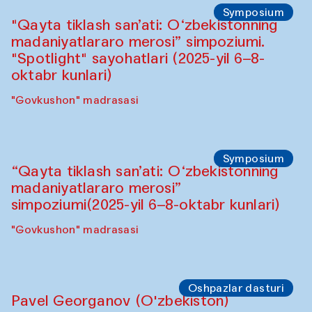
Symposium
"Qayta tiklash san’ati: O‘zbekistonning
madaniyatlararo merosi” simpoziumi.
"Spotlight" sayohatlari (2025-yil 6–8-
oktabr kunlari)
"Govkushon" madrasasi
Symposium
“Qayta tiklash san’ati: O‘zbekistonning
madaniyatlararo merosi”
simpoziumi(2025-yil 6–8-oktabr kunlari)
"Govkushon" madrasasi
Oshpazlar dasturi
Pavel Georganov (O'zbekiston)