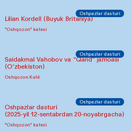
Oshpazlar dasturi
Lilian Kordell (Buyuk Britaniya)
"Oshqozon" kafesi
Oshpazlar dasturi
Saidakmal Vahobov va “Qand” jamoasi
(O‘zbekiston)
Oshqozon Kafé
Oshpazlar dasturi
Oshpazlar dasturi
(2025-yil 12-sentabrdan 20-noyabrgacha)
"Oshqozon" kafesi