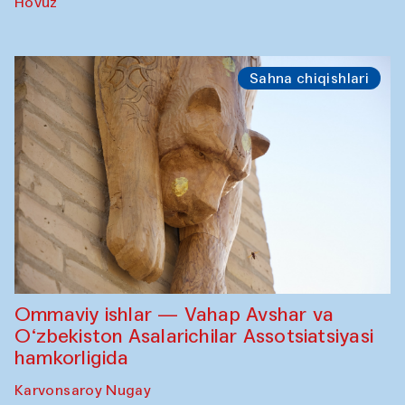
Hovuz
Sahna chiqishlari
Ommaviy ishlar — Vahap Avshar va
O‘zbekiston Asalarichilar Assotsiatsiyasi
hamkorligida
Karvonsaroy Nugay