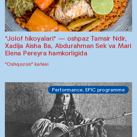
"Jolof hikoyalari" — oshpaz Tamsir Ndir,
Xadija Aisha Ba, Abdurahman Sek va Mari
Elena Pereyra hamkorligida
"Oshqozon" kafesi
Performance. EPIC programme