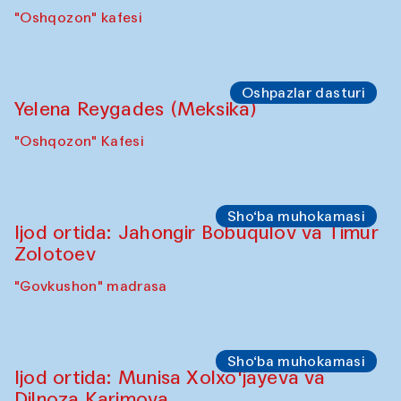
"Oshqozon" kafesi
Oshpazlar dasturi
Yelena Reygades (Meksika)
"Oshqozon" Kafesi
Sho‘ba muhokamasi
Ijod ortida: Jahongir Bobuqulov va Timur
Zolotoev
"Govkushon" madrasa
Sho‘ba muhokamasi
Ijod ortida: Munisa Xolxo'jayeva va
Dilnoza Karimova