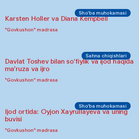
Sho‘ba muhokamasi
Karsten Holler va Diana Kempbell
"Govkushon" madrasa
Sahna chiqishlari
Davlat Toshev bilan so‘fiylik va ijod haqida
ma’ruza va ijro
"Govkushon" madrasa
Sho‘ba muhokamasi
Ijod ortida: Oyjon Xayrullayeva va uning
buvisi
"Govkushon" madrasa