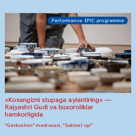
Performance. EPIC programme
«Kosangizni stupaga aylantiring» —
Rajyashri Gudi va buxoroliklar
hamkorligida
"Gavkushon" madrasasi, "Sakinat uyi"