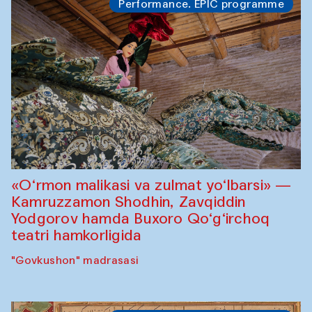
Performance. EPIC programme
«O‘rmon malikasi va zulmat yo‘lbarsi» —
Kamruzzamon Shodhin, Zavqiddin
Yodgorov hamda Buxoro Qo‘g‘irchoq
teatri hamkorligida
"Govkushon" madrasasi