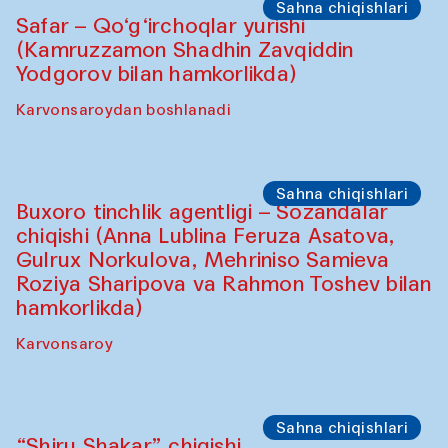
Sahna chiqishlari
Safar – Qo‘g‘irchoqlar yurishi
(Kamruzzamon Shadhin Zavqiddin
Yodgorov bilan hamkorlikda)
Karvonsaroydan boshlanadi
Sahna chiqishlari
Buxoro tinchlik agentligi – Sozandalar
chiqishi (Anna Lublina Feruza Asatova,
Gulrux Norkulova, Mehriniso Samieva
Roziya Sharipova va Rahmon Toshev bilan
hamkorlikda)
Karvonsaroy
Sahna chiqishlari
“Shiru Shakar” chiqishi