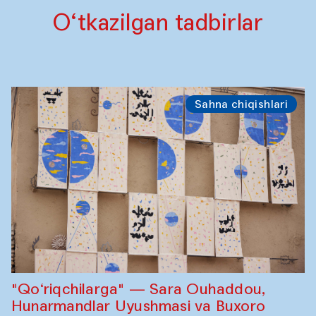
O‘tkazilgan tadbirlar
Sahna chiqishlari
"Qo‘riqchilarga" — Sara Ouhaddou,
Hunarmandlar Uyushmasi va Buxoro