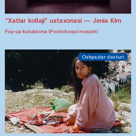
“Xatlar kollaji” ustaxonasi — Jenia Kim
Pop-up kutubxona (Pochchoqul masjidi)
Oshpazlar dasturi