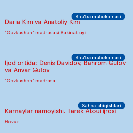
Sho‘ba muhokamasi
Daria Kim va Anatoliy Kim
"Govkushon" madrasasi Sakinat uyi
Sho‘ba muhokamasi
Ijod ortida: Denis Davidov, Bahrom Gulov
va Anvar Gulov
"Govkushon" madrasa
Sahna chiqishlari
Karnaylar namoyishi. Tarek Atoui ijrosi
Hovuz