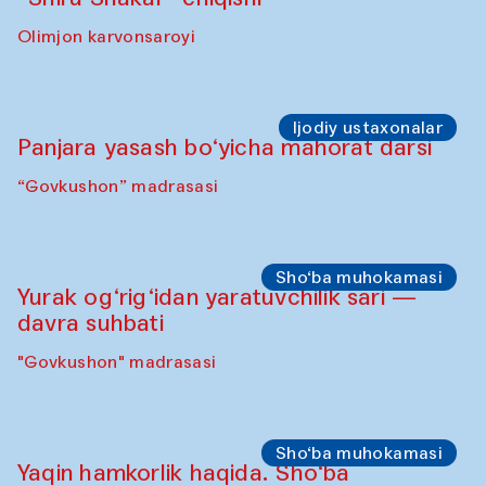
Olimjon karvonsaroyi
Ijodiy ustaxonalar
Panjara yasash bo‘yicha mahorat darsi
“Govkushon” madrasasi
Sho‘ba muhokamasi
Yurak og‘rig‘idan yaratuvchilik sari —
davra suhbati
"Govkushon" madrasasi
Sho‘ba muhokamasi
Yaqin hamkorlik haqida. Sho‘ba