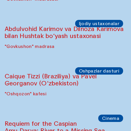
Ijodiy ustaxonalar
Abdulvohid Karimov va Dilnoza Karimova
bilan Hushtak bo‘yash ustaxonasi
"Govkushon" madrasa
Oshpazlar dasturi
Caique Tizzi (Braziliya) va Pavel
Georganov (O‘zbekiston)
"Oshqozon" kafesi
Cinema
Requiem for the Caspian
Amu Darya: River to a Missing Sea