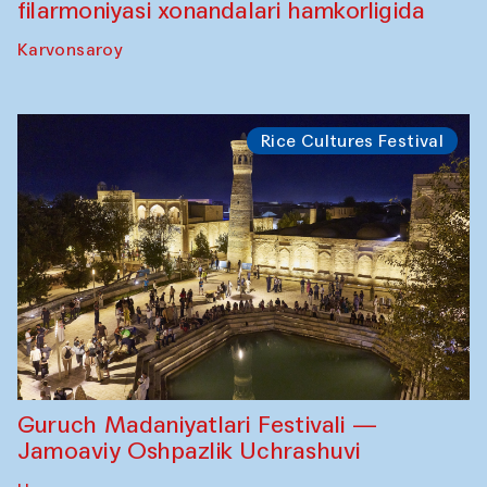
filarmoniyasi xonandalari hamkorligida
Karvonsaroy
Rice Cultures Festival
Guruch Madaniyatlari Festivali —
Jamoaviy Oshpazlik Uchrashuvi