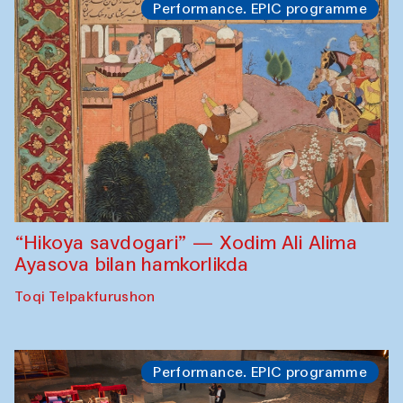
Performance. EPIC programme
“Hikoya savdogari” — Xodim Ali Alima
Ayasova bilan hamkorlikda
Toqi Telpakfurushon
Performance. EPIC programme