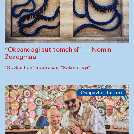
“Okeandagi sut tomchisi” — Nomin
Zezegmaa
"Govkushon" madrasasi "Sakinat uyi"
Oshpazlar dasturi