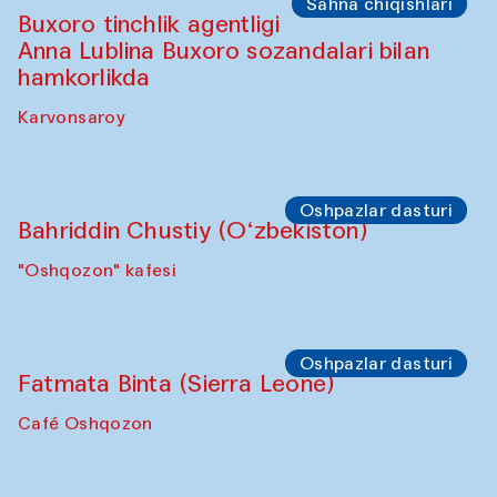
Sahna chiqishlari
Buxoro tinchlik agentligi
Anna Lublina Buxoro sozandalari bilan
hamkorlikda
Karvonsaroy
Oshpazlar dasturi
Bahriddin Chustiy (O‘zbekiston)
"Oshqozon" kafesi
Oshpazlar dasturi
Fatmata Binta (Sierra Leone)
Café Oshqozon