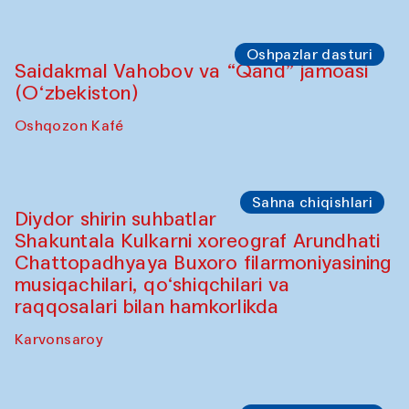
Oshpazlar dasturi
Saidakmal Vahobov va “Qand” jamoasi
(O‘zbekiston)
Oshqozon Kafé
Sahna chiqishlari
Diydor shirin suhbatlar
Shakuntala Kulkarni xoreograf Arundhati
Chattopadhyaya Buxoro filarmoniyasining
musiqachilari, qo‘shiqchilari va
raqqosalari bilan hamkorlikda
Karvonsaroy