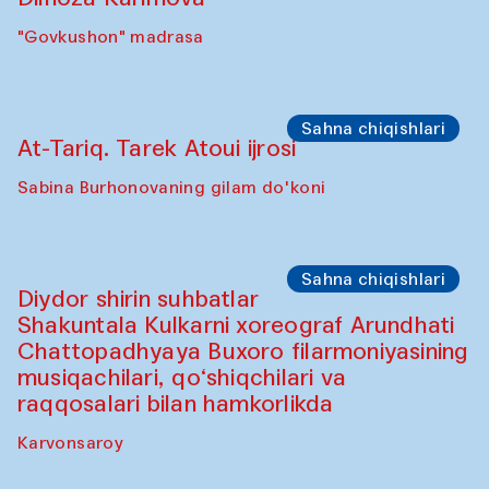
"Govkushon" madrasa
Sahna chiqishlari
At-Tariq. Tarek Atoui ijrosi
Sabina Burhonovaning gilam do'koni
Sahna chiqishlari
Diydor shirin suhbatlar
Shakuntala Kulkarni xoreograf Arundhati
Chattopadhyaya Buxoro filarmoniyasining
musiqachilari, qo‘shiqchilari va
raqqosalari bilan hamkorlikda
Karvonsaroy