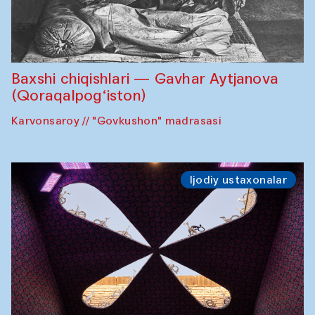
Baxshi chiqishlari — Gavhar Aytjanova
(Qoraqalpog‘iston)
Karvonsaroy // "Govkushon" madrasasi
Ijodiy ustaxonalar