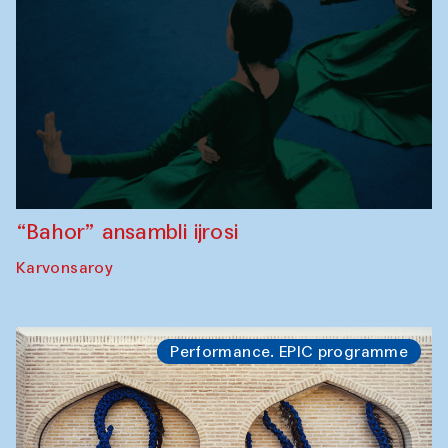
“Bahor” ansambli ijrosi
Karvonsaroy
Performance. EPIC programme