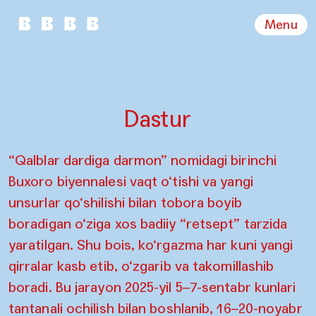
Menu
Dastur
“Qalblar dardiga darmon” nomidagi birinchi
Buxoro biyennalesi vaqt o‘tishi va yangi
unsurlar qo‘shilishi bilan tobora boyib
boradigan o‘ziga xos badiiy “retsept” tarzida
yaratilgan. Shu bois, ko‘rgazma har kuni yangi
qirralar kasb etib, o‘zgarib va takomillashib
boradi. Bu jarayon 2025-yil 5–7-sentabr kunlari
tantanali ochilish bilan boshlanib, 16–20-noyabr