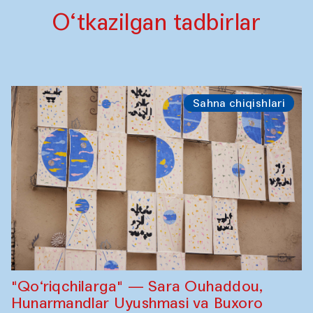
O‘tkazilgan tadbirlar
Sahna chiqishlari
"Qo‘riqchilarga" — Sara Ouhaddou,
Hunarmandlar Uyushmasi va Buxoro