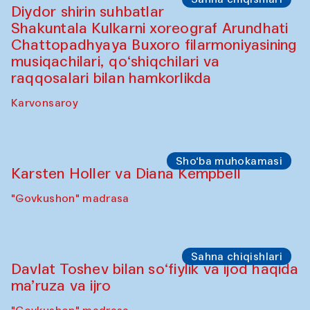
"Govkushon" madrasa
Sahna chiqishlari
At-Tariq. Tarek Atoui ijrosi
Sabina Burhonovaning gilam do'koni
Sahna chiqishlari
Diydor shirin suhbatlar
Shakuntala Kulkarni xoreograf Arundhati
Chattopadhyaya Buxoro filarmoniyasining
musiqachilari, qo‘shiqchilari va
raqqosalari bilan hamkorlikda
Karvonsaroy