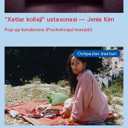
“Xatlar kollaji” ustaxonasi — Jenia Kim
Pop-up kutubxona (Pochchoqul masjidi)
Oshpazlar dasturi