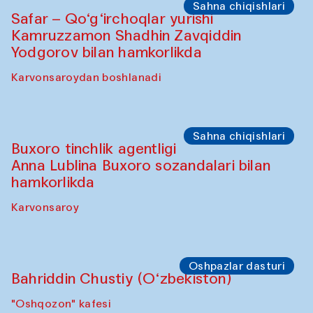
Olimjon karvonsaroyi
Oshpazlar dasturi
Yekaterina Yenileyeva, Aleksandr
Tolkachev, Vladimir Kogay (O‘zbekiston)
"Oshqozon" kafesi
Sahna chiqishlari
Safar – Qo‘g‘irchoqlar yurishi
Kamruzzamon Shadhin Zavqiddin
Yodgorov bilan hamkorlikda
Karvonsaroydan boshlanadi