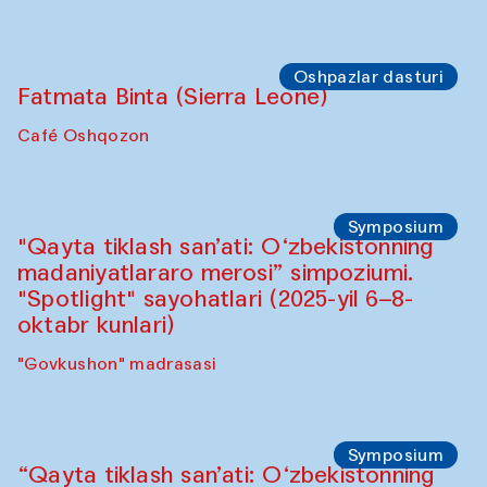
Sahna chiqishlari
Buxoro tinchlik agentligi
Anna Lublina Buxoro sozandalari bilan
hamkorlikda
Karvonsaroy
Oshpazlar dasturi
Bahriddin Chustiy (O‘zbekiston)
"Oshqozon" kafesi
Oshpazlar dasturi
Fatmata Binta (Sierra Leone)
Café Oshqozon