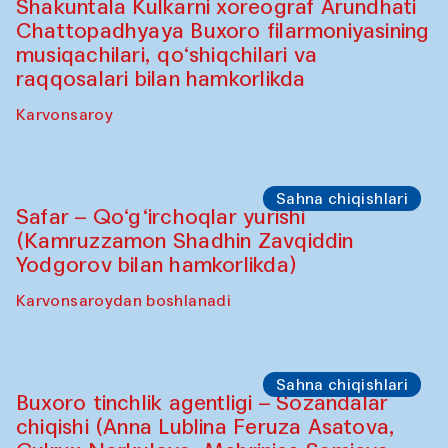
Oshpazlar dasturi
Saidakmal Vahobov va “Qand” jamoasi
(O‘zbekiston)
Oshqozon Kafé
Sahna chiqishlari
Diydor shirin suhbatlar
Shakuntala Kulkarni xoreograf Arundhati
Chattopadhyaya Buxoro filarmoniyasining
musiqachilari, qo‘shiqchilari va
raqqosalari bilan hamkorlikda
Karvonsaroy