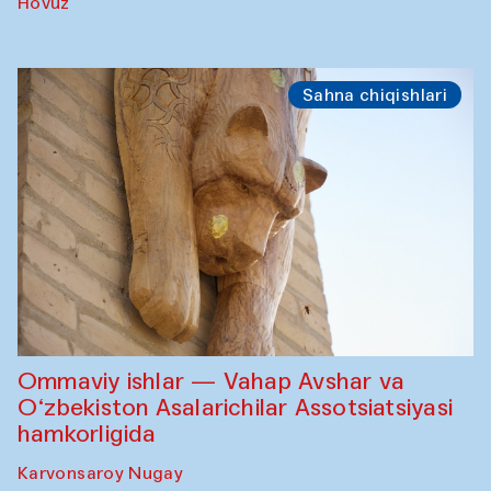
Hovuz
Sahna chiqishlari
Ommaviy ishlar — Vahap Avshar va
O‘zbekiston Asalarichilar Assotsiatsiyasi
hamkorligida
Karvonsaroy Nugay