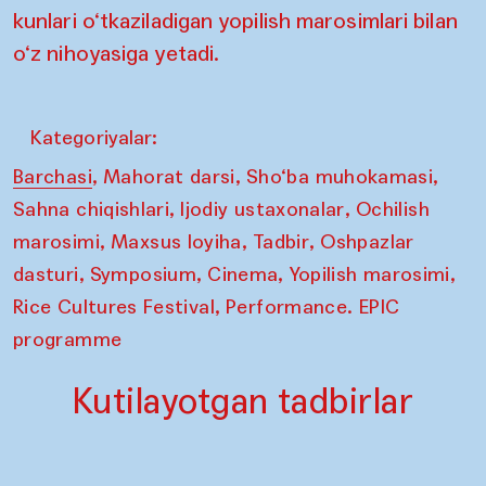
kunlari o‘tkaziladigan yopilish marosimlari bilan
o‘z nihoyasiga yetadi.
Kategoriyalar:
,
,
,
Barchasi
Mahorat darsi
Sho‘ba muhokamasi
,
,
Sahna chiqishlari
Ijodiy ustaxonalar
Ochilish
,
,
,
marosimi
Maxsus loyiha
Tadbir
Oshpazlar
,
,
,
,
dasturi
Symposium
Cinema
Yopilish marosimi
,
Rice Cultures Festival
Performance. EPIC
programme
Kutilayotgan tadbirlar