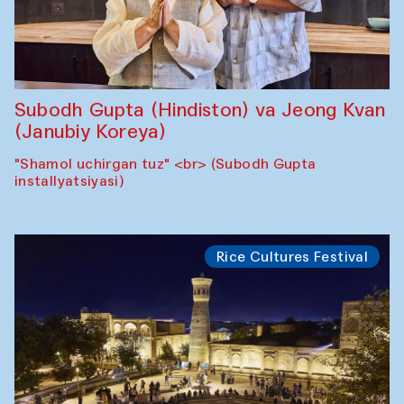
Subodh Gupta (Hindiston) va Jeong Kvan
(Janubiy Koreya)
"Shamol uchirgan tuz" <br> (Subodh Gupta
installyatsiyasi)
Rice Cultures Festival