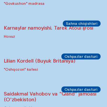
Sho‘ba muhokamasi
Daria Kim va Anatoliy Kim
"Govkushon" madrasasi Sakinat uyi
Sho‘ba muhokamasi
Ijod ortida: Denis Davidov, Bahrom Gulov
va Anvar Gulov
"Govkushon" madrasa
Sahna chiqishlari
Karnaylar namoyishi. Tarek Atoui ijrosi
Hovuz