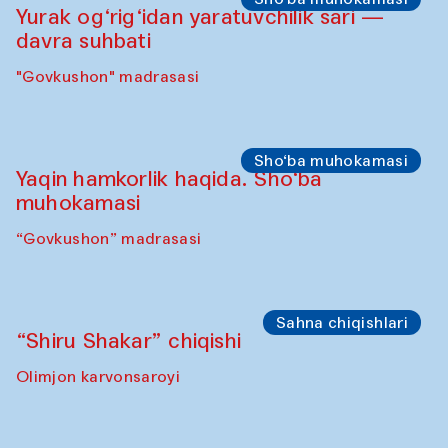
Olimjon karvonsaroyi
Ijodiy ustaxonalar
Panjara yasash bo‘yicha mahorat darsi
“Govkushon” madrasasi
Sho‘ba muhokamasi
Yurak og‘rig‘idan yaratuvchilik sari —
davra suhbati
"Govkushon" madrasasi
Sho‘ba muhokamasi
Yaqin hamkorlik haqida. Sho‘ba