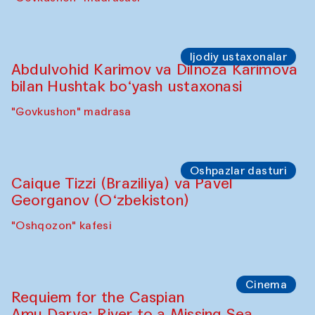
Ijodiy ustaxonalar
Abdulvohid Karimov va Dilnoza Karimova
bilan Hushtak bo‘yash ustaxonasi
"Govkushon" madrasa
Oshpazlar dasturi
Caique Tizzi (Braziliya) va Pavel
Georganov (O‘zbekiston)
"Oshqozon" kafesi
Cinema
Requiem for the Caspian
Amu Darya: River to a Missing Sea