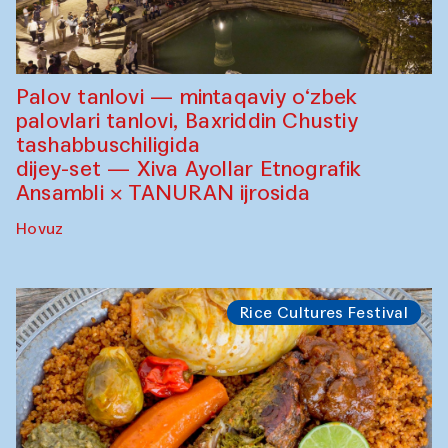
Palov tanlovi — mintaqaviy o‘zbek
palovlari tanlovi, Baxriddin Chustiy
tashabbuschiligida
dijey-set — Xiva Ayollar Etnografik
Ansambli × TANURAN ijrosida
Hovuz
Rice Cultures Festival