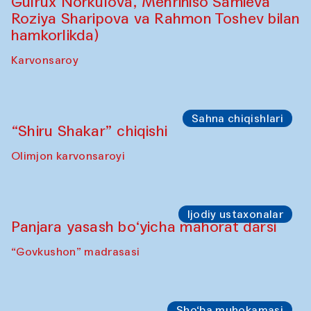
Sahna chiqishlari
Safar – Qo‘g‘irchoqlar yurishi
(Kamruzzamon Shadhin Zavqiddin
Yodgorov bilan hamkorlikda)
Karvonsaroydan boshlanadi
Sahna chiqishlari
Buxoro tinchlik agentligi – Sozandalar
chiqishi (Anna Lublina Feruza Asatova,
Gulrux Norkulova, Mehriniso Samieva
Roziya Sharipova va Rahmon Toshev bilan
hamkorlikda)
Karvonsaroy
Sahna chiqishlari
“Shiru Shakar” chiqishi