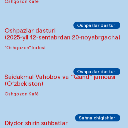
Oshpazlar dasturi
Lilian Kordell (Buyuk Britaniya)
"Oshqozon" kafesi
Oshpazlar dasturi
Saidakmal Vahobov va “Qand” jamoasi
(O‘zbekiston)
Oshqozon Kafé
Oshpazlar dasturi
Oshpazlar dasturi
(2025-yil 12-sentabrdan 20-noyabrgacha)
"Oshqozon" kafesi