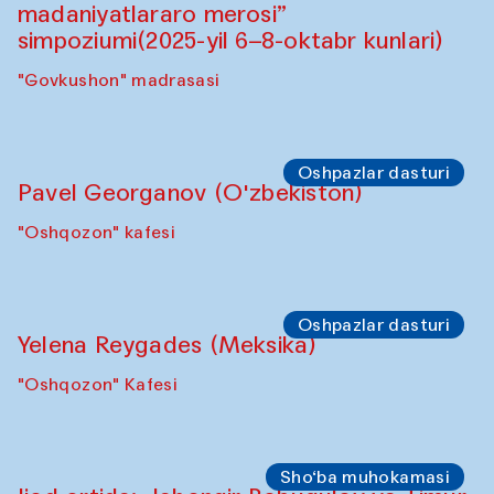
Symposium
"Qayta tiklash san’ati: O‘zbekistonning
madaniyatlararo merosi” simpoziumi.
"Spotlight" sayohatlari (2025-yil 6–8-
oktabr kunlari)
"Govkushon" madrasasi
Symposium
“Qayta tiklash san’ati: O‘zbekistonning
madaniyatlararo merosi”
simpoziumi(2025-yil 6–8-oktabr kunlari)
"Govkushon" madrasasi
Oshpazlar dasturi
Pavel Georganov (O'zbekiston)