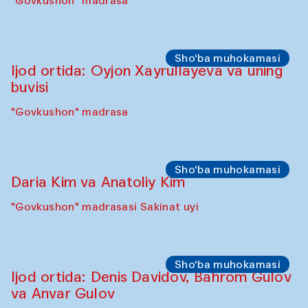
Sho‘ba muhokamasi
Karsten Holler va Diana Kempbell
"Govkushon" madrasa
Sahna chiqishlari
Davlat Toshev bilan so‘fiylik va ijod haqida
ma’ruza va ijro
"Govkushon" madrasa
Sho‘ba muhokamasi
Ijod ortida: Oyjon Xayrullayeva va uning
buvisi
"Govkushon" madrasa