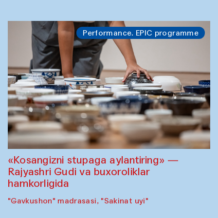
Performance. EPIC programme
«Kosangizni stupaga aylantiring» —
Rajyashri Gudi va buxoroliklar
hamkorligida
"Gavkushon" madrasasi, "Sakinat uyi"