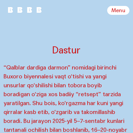
Menu
Dastur
“Qalblar dardiga darmon” nomidagi birinchi
Buxoro biyennalesi vaqt o‘tishi va yangi
unsurlar qo‘shilishi bilan tobora boyib
boradigan o‘ziga xos badiiy “retsept” tarzida
yaratilgan. Shu bois, ko‘rgazma har kuni yangi
qirralar kasb etib, o‘zgarib va takomillashib
boradi. Bu jarayon 2025-yil 5–7-sentabr kunlari
tantanali ochilish bilan boshlanib, 16–20-noyabr