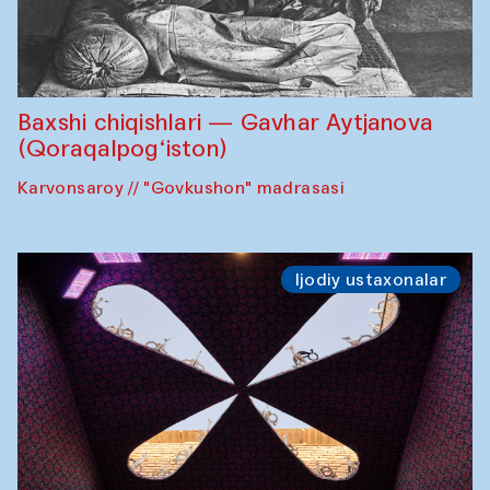
Baxshi chiqishlari — Gavhar Aytjanova
(Qoraqalpog‘iston)
Karvonsaroy // "Govkushon" madrasasi
Ijodiy ustaxonalar