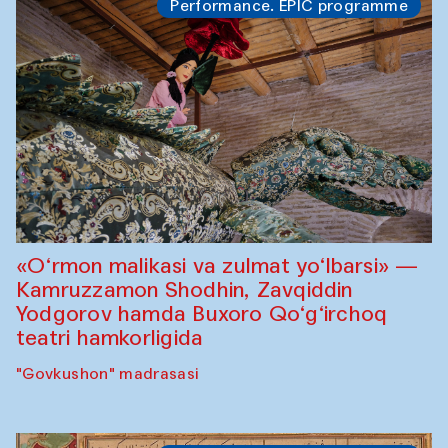
Performance. EPIC programme
«O‘rmon malikasi va zulmat yo‘lbarsi» —
Kamruzzamon Shodhin, Zavqiddin
Yodgorov hamda Buxoro Qo‘g‘irchoq
teatri hamkorligida
"Govkushon" madrasasi