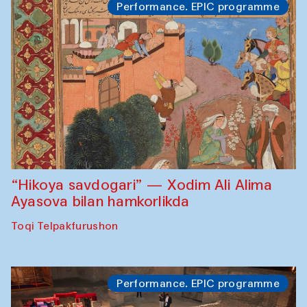
Performance. EPIC programme
“Hikoya savdogari” — Xodim Ali Alima
Ayasova bilan hamkorlikda
Toqi Telpakfurushon
Performance. EPIC programme