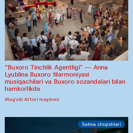
“Buxoro Tinchlik Agentligi” — Anna
Lyublina Buxoro filarmoniyasi
musiqachilari va Buxoro sozandalari bilan
hamkorlikda
Mag‘oki Attori maydoni
Sahna chiqishlari