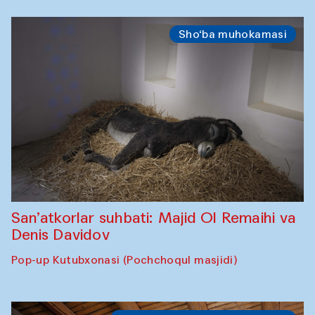
Sho‘ba muhokamasi
San’atkorlar suhbati: Majid Ol Remaihi va
Denis Davidov
Pop-up Kutubxonasi (Pochchoqul masjidi)