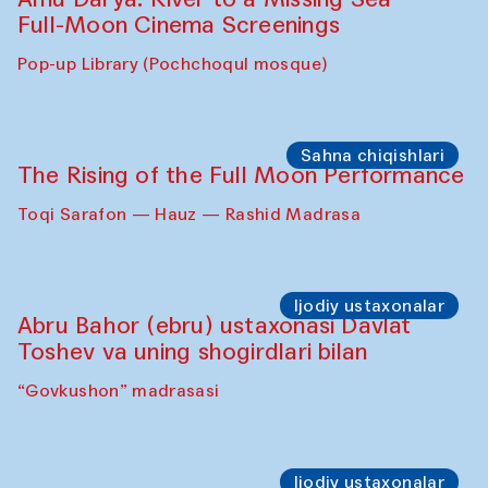
Full-Moon Cinema Screenings
Pop-up Library (Pochchoqul mosque)
Sahna chiqishlari
The Rising of the Full Moon Performance
Toqi Sarafon — Hauz — Rashid Madrasa
Ijodiy ustaxonalar
Abru Bahor (ebru) ustaxonasi Davlat
Toshev va uning shogirdlari bilan
“Govkushon” madrasasi
Ijodiy ustaxonalar