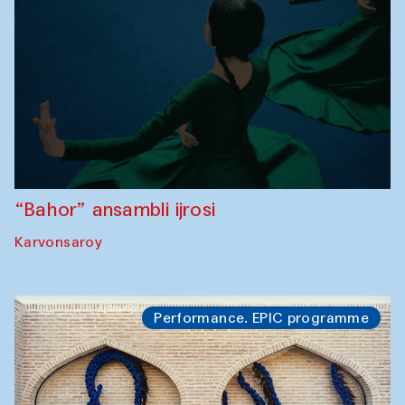
“Bahor” ansambli ijrosi
Karvonsaroy
Performance. EPIC programme