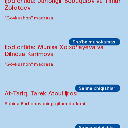
"Oshqozon" kafesi
Oshpazlar dasturi
Yelena Reygades (Meksika)
"Oshqozon" Kafesi
Sho‘ba muhokamasi
Ijod ortida: Jahongir Bobuqulov va Timur
Zolotoev
"Govkushon" madrasa
Sho‘ba muhokamasi
Ijod ortida: Munisa Xolxo'jayeva va
Dilnoza Karimova