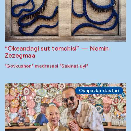
“Okeandagi sut tomchisi” — Nomin
Zezegmaa
"Govkushon" madrasasi "Sakinat uyi"
Oshpazlar dasturi