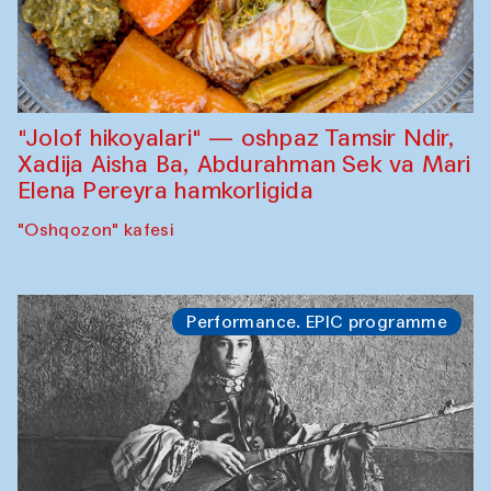
"Jolof hikoyalari" — oshpaz Tamsir Ndir,
Xadija Aisha Ba, Abdurahman Sek va Mari
Elena Pereyra hamkorligida
"Oshqozon" kafesi
Performance. EPIC programme