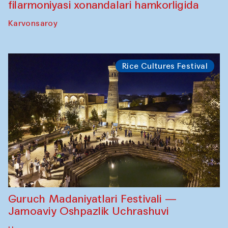
filarmoniyasi xonandalari hamkorligida
Karvonsaroy
Rice Cultures Festival
Guruch Madaniyatlari Festivali —
Jamoaviy Oshpazlik Uchrashuvi